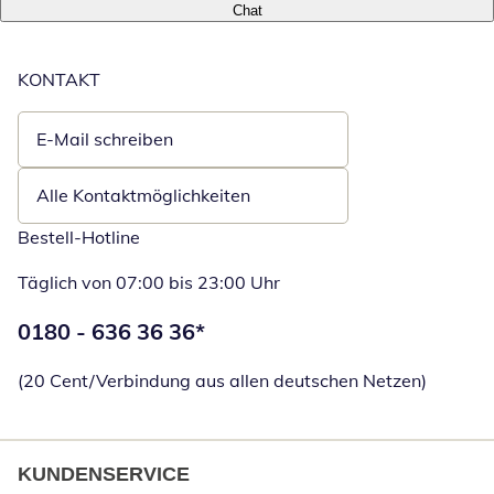
Chat
KONTAKT
E-Mail schreiben
Öffnet E-Mail-Client
Alle Kontaktmöglichkeiten
Bestell-Hotline
Täglich von 07:00 bis 23:00 Uhr
Telefonnummer:
0180 - 636 36 36
*
Öffnet Telefon
(20 Cent/Verbindung aus allen deutschen Netzen)
KUNDENSERVICE