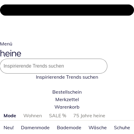
Menü
Inspirierende Trends suchen
Bestellschein
Merkzettel
Warenkorb
Produktkategorien überspringen
Mode
Wohnen
SALE %
75 Jahre heine
Neu!
Damenmode
Bademode
Wäsche
Schuhe