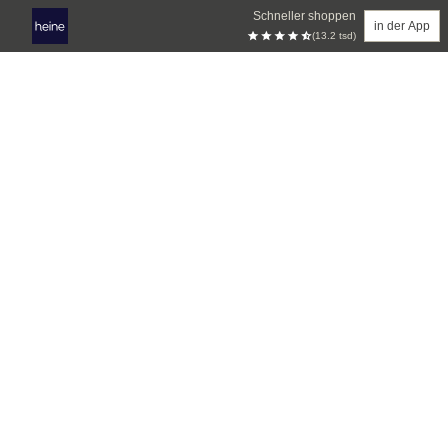
Schneller shoppen
in der App
(13.2 tsd)
Zum Hauptinhalt springen