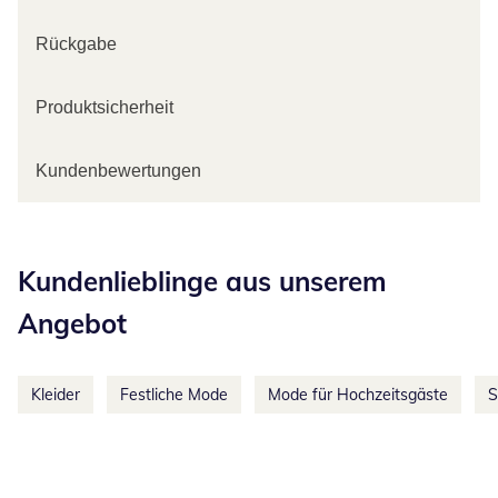
Rückgabe
Produktsicherheit
Kundenbewertungen
Kategorie-Empfehlungen überspringen
Kundenlieblinge aus unserem
Angebot
Kleider
Festliche Mode
Mode für Hochzeitsgäste
S