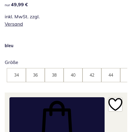
49,99 €
49,99 €
nur
inkl. MwSt. zzgl.
Versand
bleu
Größe
34
36
38
40
42
44
46