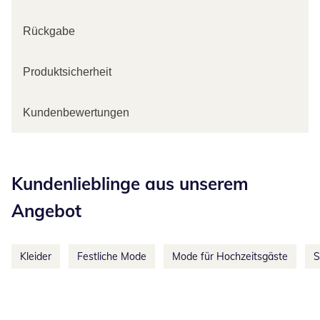
Rückgabe
Produktsicherheit
Kundenbewertungen
Kategorie-Empfehlungen überspringen
Kundenlieblinge aus unserem
Angebot
Kleider
Festliche Mode
Mode für Hochzeitsgäste
S