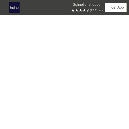
Schneller shoppen
in der App
(13.2 tsd)
Zum Hauptinhalt springen