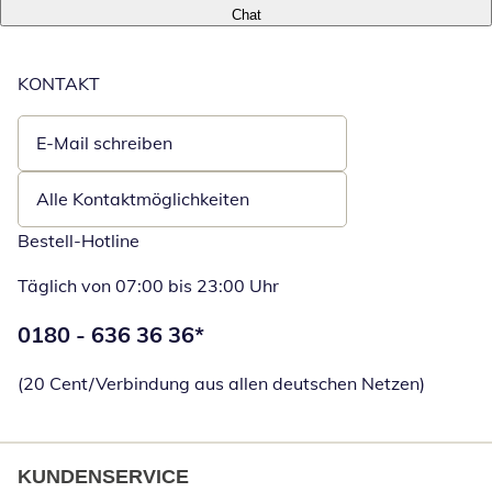
Chat
KONTAKT
E-Mail schreiben
Öffnet E-Mail-Client
Alle Kontaktmöglichkeiten
Bestell-Hotline
Täglich von 07:00 bis 23:00 Uhr
Telefonnummer:
0180 - 636 36 36
*
Öffnet Telefon
(20 Cent/Verbindung aus allen deutschen Netzen)
KUNDENSERVICE