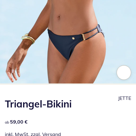
Zum Vergrößern auf das Bild klicken
JETTE
Triangel-Bikini
59,00 €
59,00 €
ab
inkl. MwSt. zzgl.
Versand