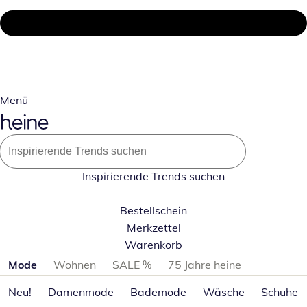
Menü
Inspirierende Trends suchen
Bestellschein
Merkzettel
Warenkorb
Produktkategorien überspringen
Mode
Wohnen
SALE %
75 Jahre heine
Neu!
Damenmode
Bademode
Wäsche
Schuhe