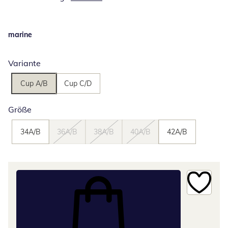
marine
Variante
Cup A/B
Cup C/D
Größe
34A/B
36A/B
38A/B
40A/B
42A/B