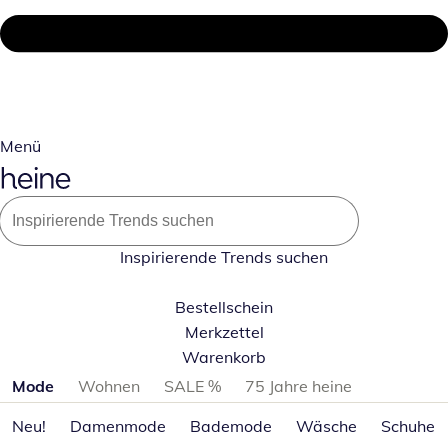
Menü
Inspirierende Trends suchen
Bestellschein
Merkzettel
Warenkorb
Produktkategorien überspringen
Mode
Wohnen
SALE %
75 Jahre heine
Neu!
Damenmode
Bademode
Wäsche
Schuhe