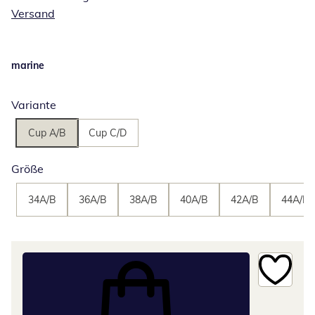
Versand
marine
Variante
Cup A/B
Cup C/D
Größe
34A/B
36A/B
38A/B
40A/B
42A/B
44A/B