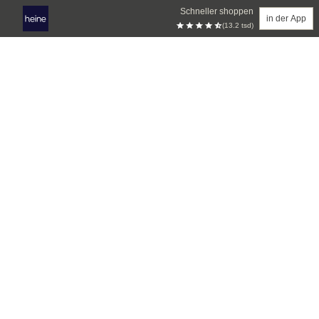
Schneller shoppen
in der App
(13.2 tsd)
Zum Hauptinhalt springen