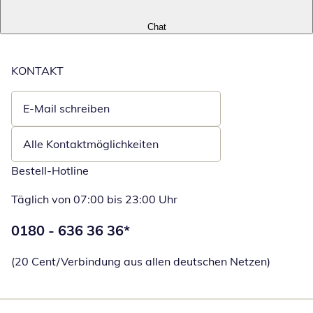
Chat
KONTAKT
E-Mail schreiben
Öffnet E-Mail-Client
Alle Kontaktmöglichkeiten
Bestell-Hotline
Täglich von 07:00 bis 23:00 Uhr
Telefonnummer:
0180 - 636 36 36
*
Öffnet Telefon
(20 Cent/Verbindung aus allen deutschen Netzen)