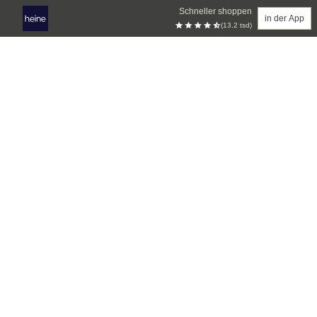
Schneller shoppen
in der App
(13.2 tsd)
Zum Hauptinhalt springen