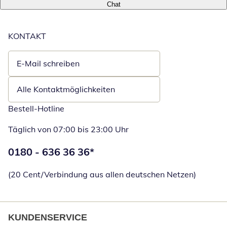
Chat
KONTAKT
E-Mail schreiben
Öffnet E-Mail-Client
Alle Kontaktmöglichkeiten
Bestell-Hotline
Täglich von 07:00 bis 23:00 Uhr
Telefonnummer:
0180 - 636 36 36
*
Öffnet Telefon
(20 Cent/Verbindung aus allen deutschen Netzen)
KUNDENSERVICE