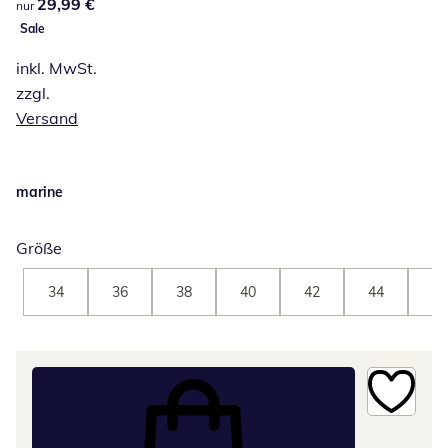
29,99 €
29,99 €
nur
Sale
inkl. MwSt.
zzgl.
Versand
marine
Größe
34
36
38
40
42
44
46