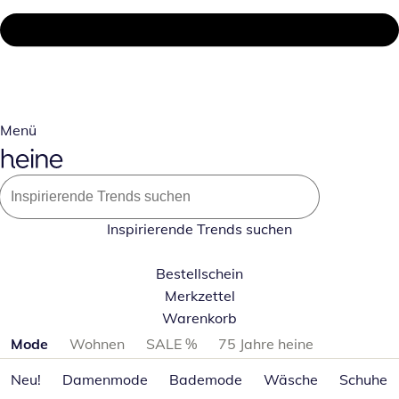
Menü
Inspirierende Trends suchen
Bestellschein
Merkzettel
Warenkorb
Produktkategorien überspringen
Mode
Wohnen
SALE %
75 Jahre heine
Neu!
Damenmode
Bademode
Wäsche
Schuhe