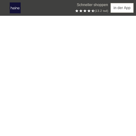
Schneller shoppen
in der App
(13.2 tsd)
Zum Hauptinhalt springen