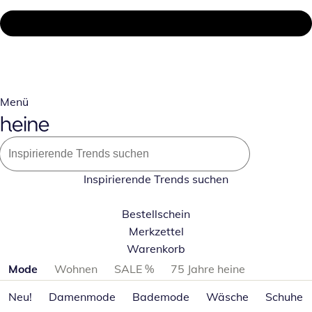
Menü
Inspirierende Trends suchen
Bestellschein
Merkzettel
Warenkorb
Produktkategorien überspringen
Mode
Wohnen
SALE %
75 Jahre heine
Neu!
Damenmode
Bademode
Wäsche
Schuhe