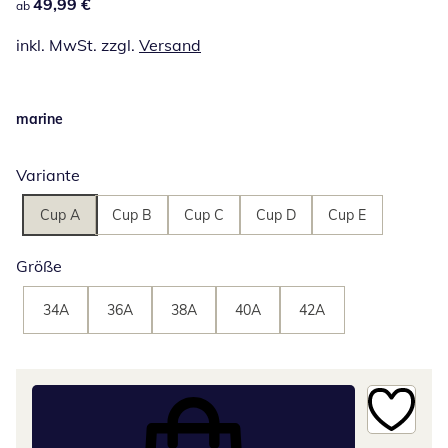
49,99 €
49,99 €
ab
inkl. MwSt. zzgl.
Versand
marine
Variante
Cup A
Cup B
Cup C
Cup D
Cup E
Größe
34A
36A
38A
40A
42A