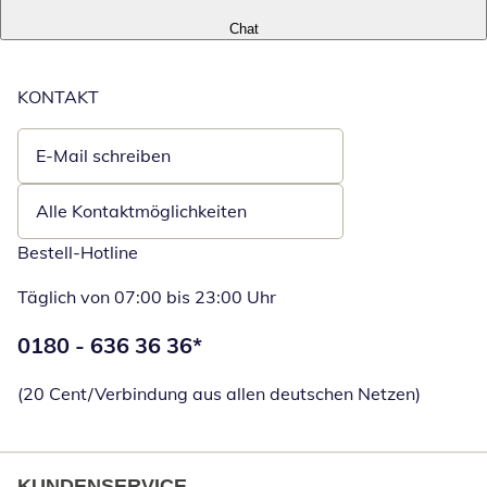
Chat
KONTAKT
E-Mail schreiben
Öffnet E-Mail-Client
Alle Kontaktmöglichkeiten
Bestell-Hotline
Täglich von 07:00 bis 23:00 Uhr
Telefonnummer:
0180 - 636 36 36
*
Öffnet Telefon
(20 Cent/Verbindung aus allen deutschen Netzen)
KUNDENSERVICE