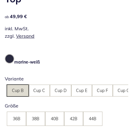
49,99 €
49,99 €
ab
inkl. MwSt.
zzgl.
Versand
marine-weiß
Variante
Cup B
Cup C
Cup D
Cup E
Cup F
Cup G
Größe
36B
38B
40B
42B
44B