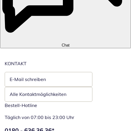
Chat
KONTAKT
E-Mail schreiben
Öffnet E-Mail-Client
Alle Kontaktmöglichkeiten
Bestell-Hotline
Täglich von 07:00 bis 23:00 Uhr
Telefonnummer:
0180 - 636 36 36
*
Öffnet Telefon