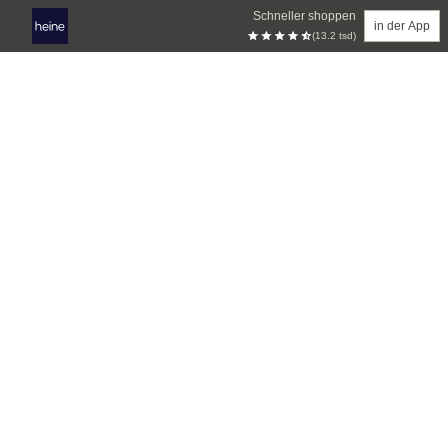
Schneller shoppen
in der App
(13.2 tsd)
Zum Hauptinhalt springen