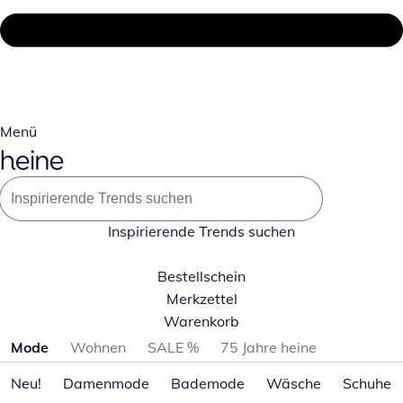
Menü
Inspirierende Trends suchen
Bestellschein
Merkzettel
Warenkorb
Produktkategorien überspringen
Mode
Wohnen
SALE %
75 Jahre heine
Neu!
Damenmode
Bademode
Wäsche
Schuhe