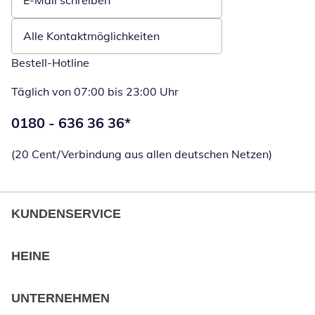
E-Mail schreiben
Öffnet E-Mail-Client
Alle Kontaktmöglichkeiten
Bestell-Hotline
Täglich von 07:00 bis 23:00 Uhr
Telefonnummer:
0180 - 636 36 36
*
Öffnet Telefon
(20 Cent/Verbindung aus allen deutschen Netzen)
KUNDENSERVICE
HEINE
UNTERNEHMEN