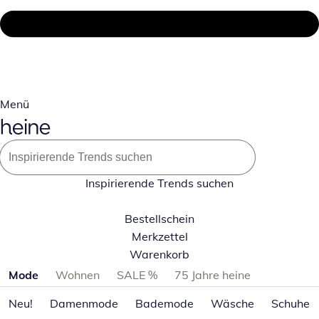
Menü
Inspirierende Trends suchen
Bestellschein
Merkzettel
Warenkorb
Produktkategorien überspringen
Mode
Wohnen
SALE %
75 Jahre heine
Neu!
Damenmode
Bademode
Wäsche
Schuhe