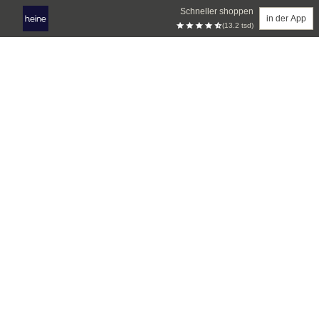
Schneller shoppen
in der App
(13.2 tsd)
Zum Hauptinhalt springen