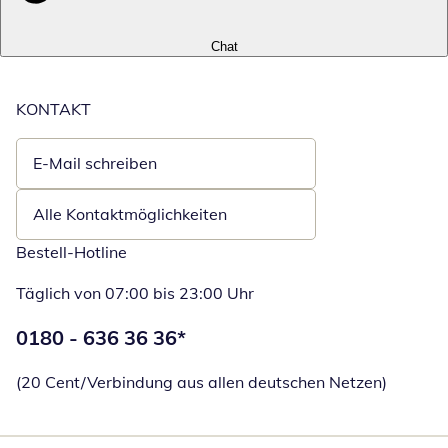
Chat
KONTAKT
E-Mail schreiben
Öffnet E-Mail-Client
Alle Kontaktmöglichkeiten
Bestell-Hotline
Täglich von 07:00 bis 23:00 Uhr
Telefonnummer:
0180 - 636 36 36
*
Öffnet Telefon
(20 Cent/Verbindung aus allen deutschen Netzen)