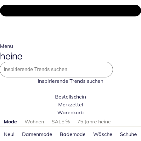
Menü
Inspirierende Trends suchen
Bestellschein
Merkzettel
Warenkorb
Produktkategorien überspringen
Mode
Wohnen
SALE %
75 Jahre heine
Neu!
Damenmode
Bademode
Wäsche
Schuhe