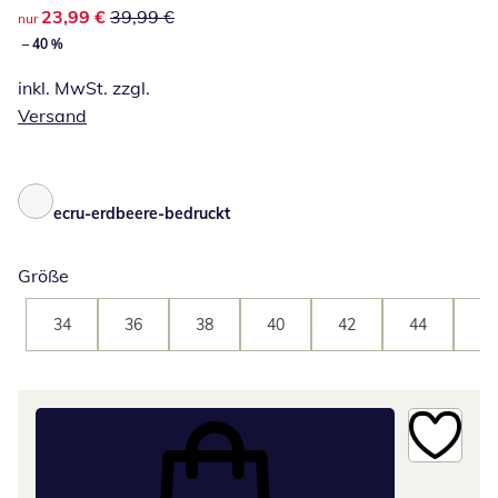
reduzierter Preis 23,99 €, vorheriger Preis: 39,99 €
23,99 €
39,99 €
nur
– 40 %
inkl. MwSt. zzgl.
Versand
ecru-erdbeere-bedruckt
Größe
34
36
38
40
42
44
46