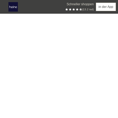
Schneller shoppen
in der App
(13.2 tsd)
Zum Hauptinhalt springen