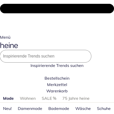
Menü
Inspirierende Trends suchen
Bestellschein
Merkzettel
Warenkorb
Produktkategorien überspringen
Mode
Wohnen
SALE %
75 Jahre heine
Neu!
Damenmode
Bademode
Wäsche
Schuhe