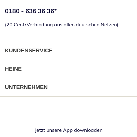
Telefonnummer:
0180 - 636 36 36
*
Öffnet Telefon
(20 Cent/Verbindung aus allen deutschen Netzen)
KUNDENSERVICE
HEINE
UNTERNEHMEN
Jetzt unsere App downloaden
Öffnet in neue