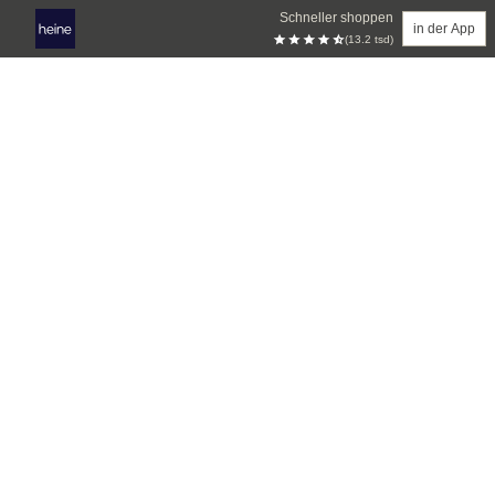
Schneller shoppen
in der App
(13.2 tsd)
Zum Hauptinhalt springen