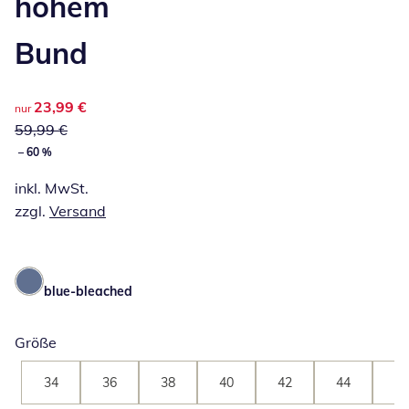
hohem
Bund
reduzierter Preis 23,99 €, vorheriger Preis: 59,99 €
23,99 €
nur
59,99 €
– 60 %
inkl. MwSt.
zzgl.
Versand
blue-bleached
Größe
34
36
38
40
42
44
46