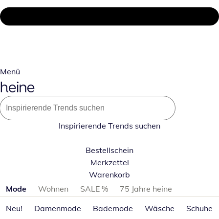
Menü
Inspirierende Trends suchen
Bestellschein
Merkzettel
Warenkorb
Produktkategorien überspringen
Mode
Wohnen
SALE %
75 Jahre heine
Neu!
Damenmode
Bademode
Wäsche
Schuhe