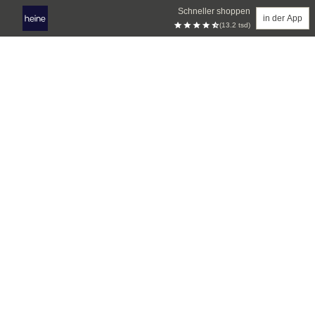
Schneller shoppen
in der App
(13.2 tsd)
Zum Hauptinhalt springen