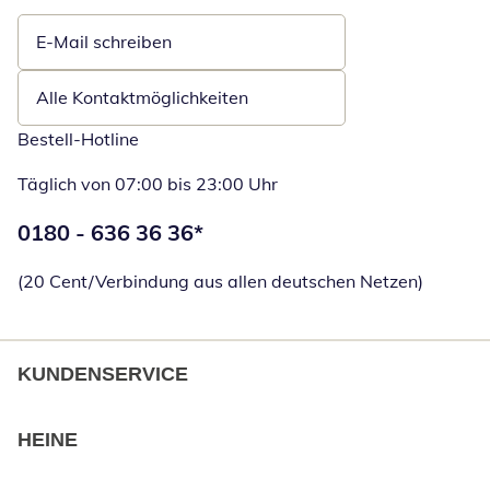
E-Mail schreiben
Öffnet E-Mail-Client
Alle Kontaktmöglichkeiten
Bestell-Hotline
Täglich von 07:00 bis 23:00 Uhr
Telefonnummer:
0180 - 636 36 36
*
Öffnet Telefon
(20 Cent/Verbindung aus allen deutschen Netzen)
KUNDENSERVICE
HEINE