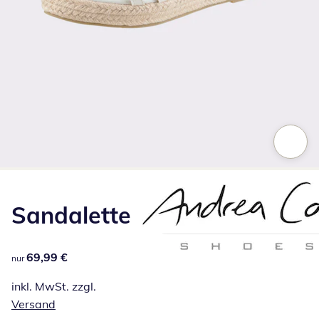
Zum Vergrößern auf das Bild klicken
Sandalette
69,99 €
69,99 €
nur
inkl. MwSt. zzgl.
Versand