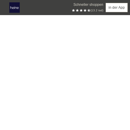
Schneller shoppen
in der App
(13.2 tsd)
Zum Hauptinhalt springen