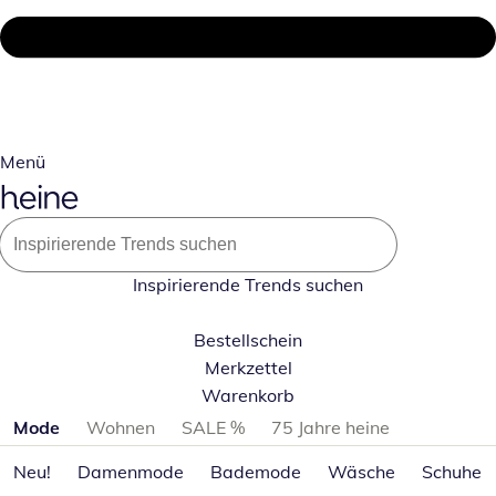
Menü
Inspirierende Trends suchen
Bestellschein
Merkzettel
Warenkorb
Produktkategorien überspringen
Mode
Wohnen
SALE %
75 Jahre heine
Neu!
Damenmode
Bademode
Wäsche
Schuhe