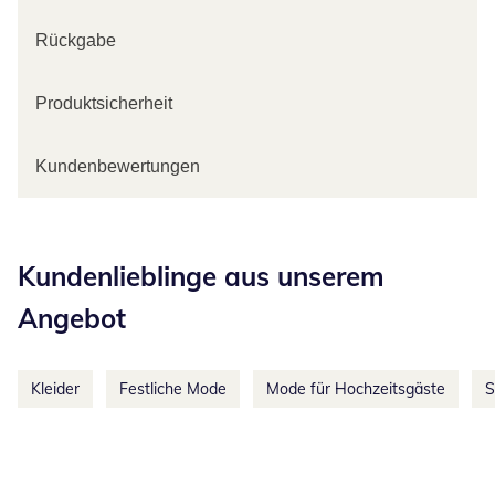
Rückgabe
Produktsicherheit
Kundenbewertungen
Kategorie-Empfehlungen überspringen
Kundenlieblinge aus unserem
Angebot
Kleider
Festliche Mode
Mode für Hochzeitsgäste
S