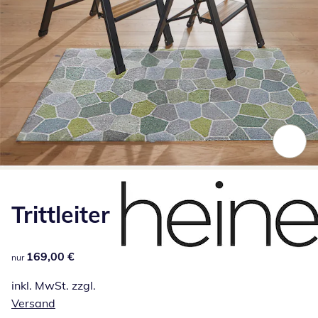
Zum Vergrößern auf das Bild klicken
Trittleiter
169,00 €
169,00 €
nur
inkl. MwSt. zzgl.
Versand