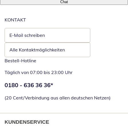
Chat
KONTAKT
E-Mail schreiben
Öffnet E-Mail-Client
Alle Kontaktmöglichkeiten
Bestell-Hotline
Täglich von 07:00 bis 23:00 Uhr
Telefonnummer:
0180 - 636 36 36
*
Öffnet Telefon
(20 Cent/Verbindung aus allen deutschen Netzen)
KUNDENSERVICE