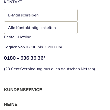
KONTAKT
E-Mail schreiben
Öffnet E-Mail-Client
Alle Kontaktmöglichkeiten
Bestell-Hotline
Täglich von 07:00 bis 23:00 Uhr
Telefonnummer:
0180 - 636 36 36
*
Öffnet Telefon
(20 Cent/Verbindung aus allen deutschen Netzen)
KUNDENSERVICE
HEINE