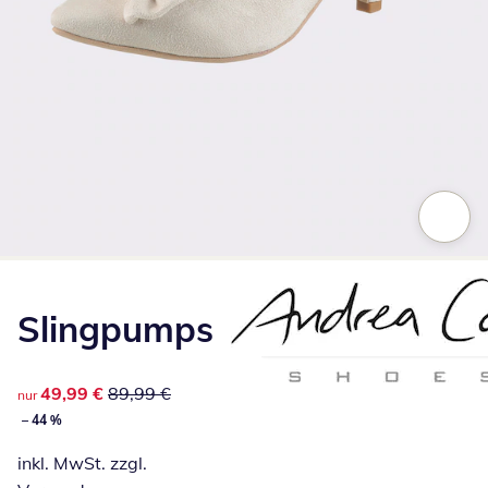
Zum Vergrößern auf das Bild klicken
Slingpumps
reduzierter Preis 49,99 €, vorheriger Preis: 89,99 €
49,99 €
89,99 €
nur
– 44 %
inkl. MwSt. zzgl.