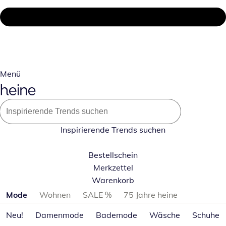
Menü
Inspirierende Trends suchen
Bestellschein
Merkzettel
Warenkorb
Produktkategorien überspringen
Mode
Wohnen
SALE %
75 Jahre heine
Neu!
Damenmode
Bademode
Wäsche
Schuhe