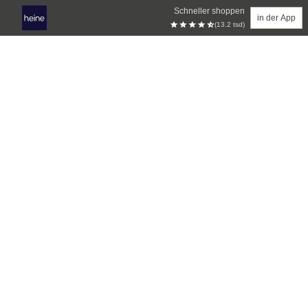
Schneller shoppen
in der App
(13.2 tsd)
Zum Hauptinhalt springen