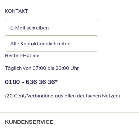
KONTAKT
E-Mail schreiben
Öffnet E-Mail-Client
Alle Kontaktmöglichkeiten
Bestell-Hotline
Täglich von 07:00 bis 23:00 Uhr
Telefonnummer:
0180 - 636 36 36
*
Öffnet Telefon
(20 Cent/Verbindung aus allen deutschen Netzen)
KUNDENSERVICE