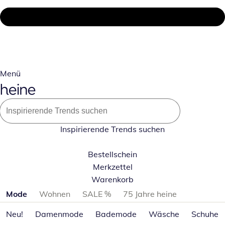
Menü
Inspirierende Trends suchen
Bestellschein
Merkzettel
Warenkorb
Produktkategorien überspringen
Mode
Wohnen
SALE %
75 Jahre heine
Neu!
Damenmode
Bademode
Wäsche
Schuhe