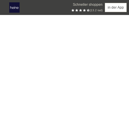
Schneller shoppen
in der App
(13.2 tsd)
Zum Hauptinhalt springen