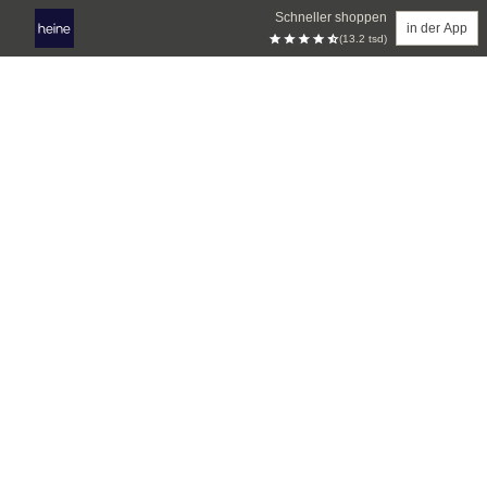
Schneller shoppen
in der App
(13.2 tsd)
Zum Hauptinhalt springen