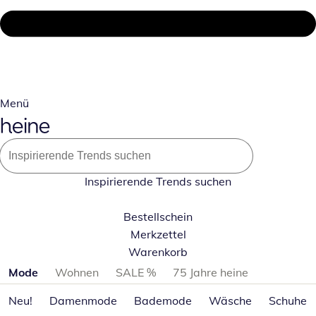
Menü
Inspirierende Trends suchen
Bestellschein
Merkzettel
Warenkorb
Produktkategorien überspringen
Mode
Wohnen
SALE %
75 Jahre heine
Neu!
Damenmode
Bademode
Wäsche
Schuhe