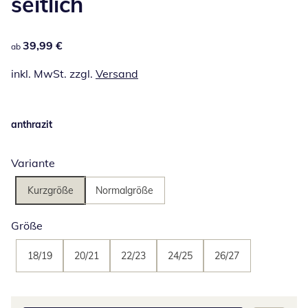
seitlich
39,99 €
39,99 €
ab
inkl. MwSt. zzgl.
Versand
anthrazit
Variante
Kurzgröße
Normalgröße
Größe
18/19
20/21
22/23
24/25
26/27