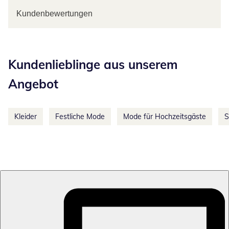
Kundenbewertungen
Kategorie-Empfehlungen überspringen
Kundenlieblinge aus unserem
Angebot
Kleider
Festliche Mode
Mode für Hochzeitsgäste
S