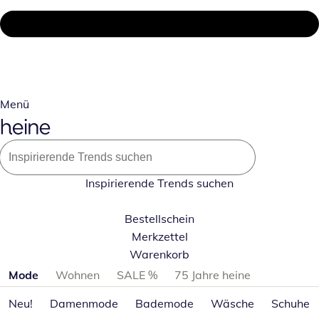
Menü
Inspirierende Trends suchen
Bestellschein
Merkzettel
Warenkorb
Produktkategorien überspringen
Mode
Wohnen
SALE %
75 Jahre heine
Neu!
Damenmode
Bademode
Wäsche
Schuhe