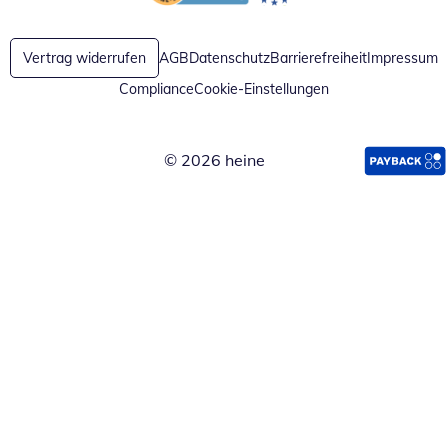
Öffnet in neuem Fenster
Öffnet in neuem Fenster
Vertrag widerrufen
AGB
Datenschutz
Barrierefreiheit
Impressum
Compliance
Cookie-Einstellungen
© 2026 heine