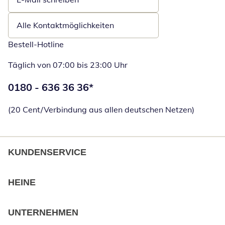
Öffnet E-Mail-Client
Alle Kontaktmöglichkeiten
Bestell-Hotline
Täglich von 07:00 bis 23:00 Uhr
Telefonnummer:
0180 - 636 36 36
*
Öffnet Telefon
(20 Cent/Verbindung aus allen deutschen Netzen)
KUNDENSERVICE
HEINE
UNTERNEHMEN