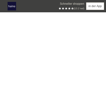
Schneller shoppen
in der App
(13.2 tsd)
Zum Hauptinhalt springen