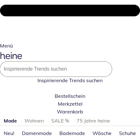
Menü
Inspirierende Trends suchen
Bestellschein
Merkzettel
Warenkorb
Produktkategorien überspringen
Mode
Wohnen
SALE %
75 Jahre heine
Neu!
Damenmode
Bademode
Wäsche
Schuhe