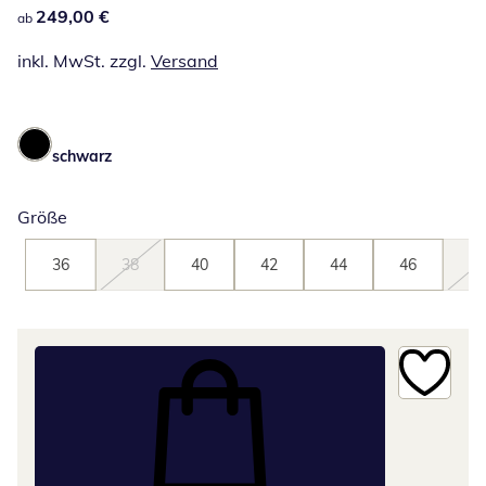
249,00 €
249,00 €
ab
inkl. MwSt. zzgl.
Versand
schwarz
Größe
36
38
40
42
44
46
48