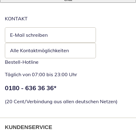
KONTAKT
E-Mail schreiben
Öffnet E-Mail-Client
Alle Kontaktmöglichkeiten
Bestell-Hotline
Täglich von 07:00 bis 23:00 Uhr
Telefonnummer:
0180 - 636 36 36
*
Öffnet Telefon
(20 Cent/Verbindung aus allen deutschen Netzen)
KUNDENSERVICE