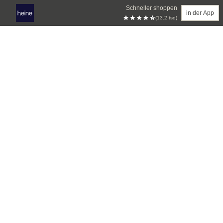
Schneller shoppen
in der App
(13.2 tsd)
Zum Hauptinhalt springen