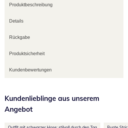
Produktbeschreibung
Details
Rückgabe
Produktsicherheit
Kundenbewertungen
Kategorie-Empfehlungen überspringen
Kundenlieblinge aus unserem
Angebot
Outfit mit schwarzer Hose: stilvoll durch den Tag
Bunte Stri