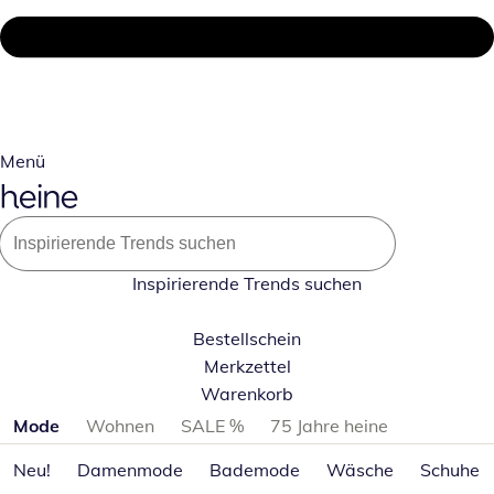
Menü
Inspirierende Trends suchen
Bestellschein
Merkzettel
Warenkorb
Produktkategorien überspringen
Mode
Wohnen
SALE %
75 Jahre heine
Neu!
Damenmode
Bademode
Wäsche
Schuhe