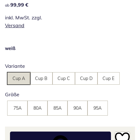
99,99 €
99,99 €
ab
inkl. MwSt. zzgl.
Versand
weiß
Variante
Cup A
Cup B
Cup C
Cup D
Cup E
Größe
75A
80A
85A
90A
95A