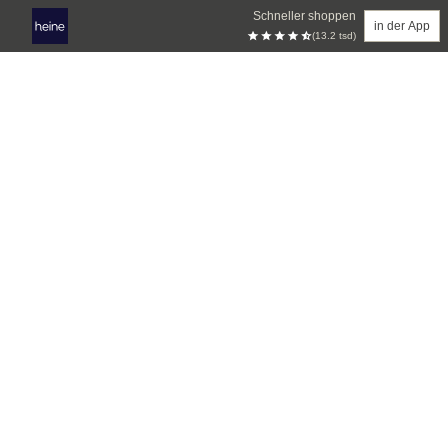
Schneller shoppen
in der App
(13.2 tsd)
Zum Hauptinhalt springen