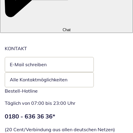
Chat
KONTAKT
E-Mail schreiben
Öffnet E-Mail-Client
Alle Kontaktmöglichkeiten
Bestell-Hotline
Täglich von 07:00 bis 23:00 Uhr
Telefonnummer:
0180 - 636 36 36
*
Öffnet Telefon
(20 Cent/Verbindung aus allen deutschen Netzen)