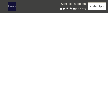
Schneller shoppen
in der App
(13.2 tsd)
Zum Hauptinhalt springen