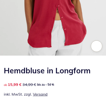
Zum Vergrößern auf das Bild klicken
Hemdbluse in Longform
reduzierter Preis 15,99 €, vorheriger Preis: 34,99 €
15,99 €
34,99 €
bis zu – 54 %
ab
inkl. MwSt. zzgl.
Versand