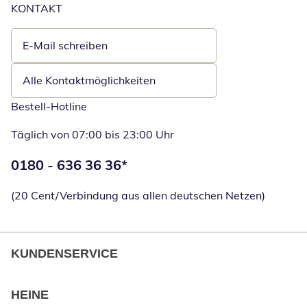
KONTAKT
E-Mail schreiben
Öffnet E-Mail-Client
Alle Kontaktmöglichkeiten
Bestell-Hotline
Täglich von 07:00 bis 23:00 Uhr
Telefonnummer:
0180 - 636 36 36
*
Öffnet Telefon
(20 Cent/Verbindung aus allen deutschen Netzen)
KUNDENSERVICE
HEINE