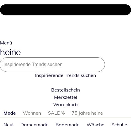
Menü
Inspirierende Trends suchen
Bestellschein
Merkzettel
Warenkorb
Produktkategorien überspringen
Mode
Wohnen
SALE %
75 Jahre heine
Neu!
Damenmode
Bademode
Wäsche
Schuhe