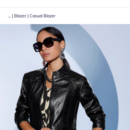
|
|
...
Blazer
Casual Blazer