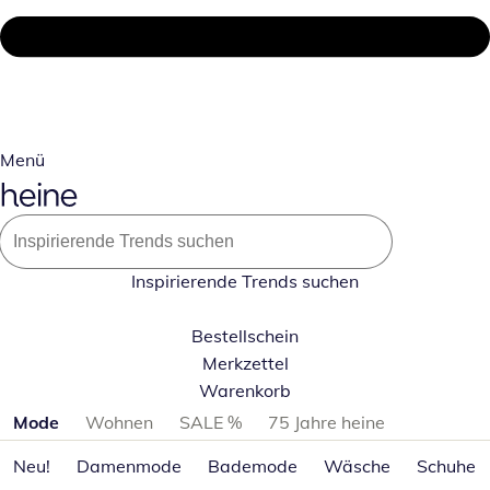
Menü
Inspirierende Trends suchen
Bestellschein
Merkzettel
Warenkorb
Produktkategorien überspringen
Mode
Wohnen
SALE %
75 Jahre heine
Neu!
Damenmode
Bademode
Wäsche
Schuhe