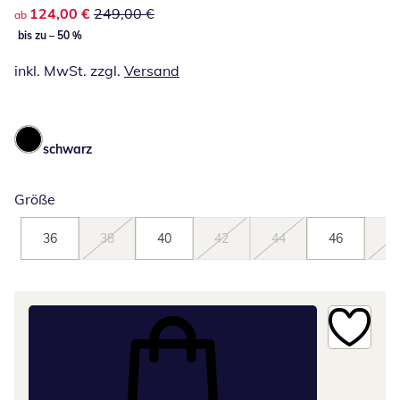
reduzierter Preis 124,00 €, vorheriger Preis: 249,00 €
124,00 €
249,00 €
ab
bis zu – 50 %
inkl. MwSt. zzgl.
Versand
schwarz
Größe
36
38
40
42
44
46
48