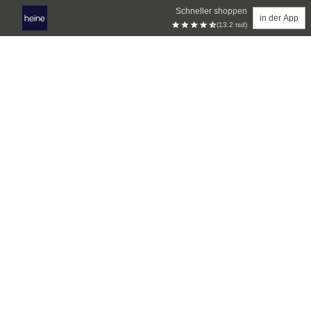
Schneller shoppen
in der App
(13.2 tsd)
Zum Hauptinhalt springen