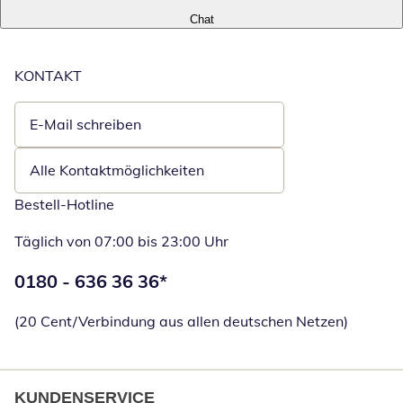
Chat
KONTAKT
E-Mail schreiben
Öffnet E-Mail-Client
Alle Kontaktmöglichkeiten
Bestell-Hotline
Täglich von 07:00 bis 23:00 Uhr
Telefonnummer:
0180 - 636 36 36
*
Öffnet Telefon
(20 Cent/Verbindung aus allen deutschen Netzen)
KUNDENSERVICE