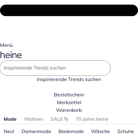
Menü
Inspirierende Trends suchen
Bestellschein
Merkzettel
Warenkorb
Produktkategorien überspringen
Mode
Wohnen
SALE %
75 Jahre heine
Neu!
Damenmode
Bademode
Wäsche
Schuhe