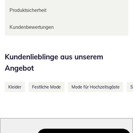
Produktsicherheit
Kundenbewertungen
Kategorie-Empfehlungen überspringen
Kundenlieblinge aus unserem
Angebot
Kleider
Festliche Mode
Mode für Hochzeitsgäste
S