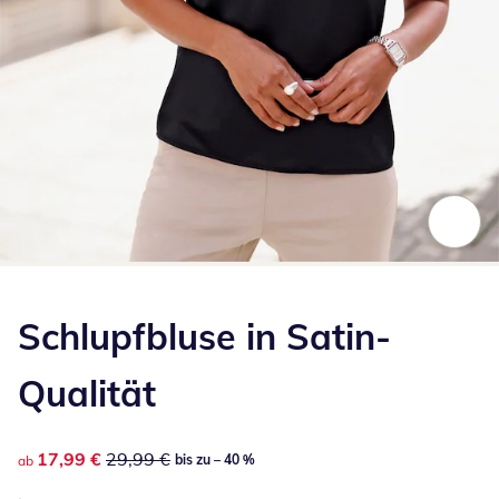
Zum Vergrößern auf das Bild klicken
Schlupfbluse in Satin-
Qualität
reduzierter Preis 17,99 €, vorheriger Preis: 29,99 €
17,99 €
29,99 €
bis zu – 40 %
ab