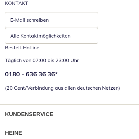
KONTAKT
E-Mail schreiben
Öffnet E-Mail-Client
Alle Kontaktmöglichkeiten
Bestell-Hotline
Täglich von 07:00 bis 23:00 Uhr
Telefonnummer:
0180 - 636 36 36
*
Öffnet Telefon
(20 Cent/Verbindung aus allen deutschen Netzen)
KUNDENSERVICE
HEINE