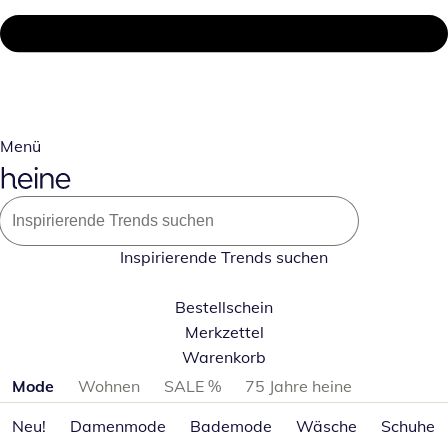
Menü
Inspirierende Trends suchen
Bestellschein
Merkzettel
Warenkorb
Produktkategorien überspringen
Mode
Wohnen
SALE %
75 Jahre heine
Neu!
Damenmode
Bademode
Wäsche
Schuhe