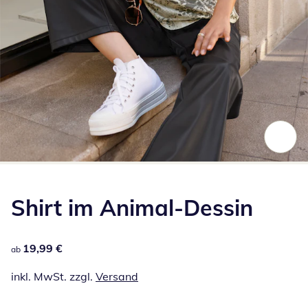
Zum Vergrößern auf das Bild klicken
Shirt im Animal-Dessin
19,99 €
19,99 €
ab
inkl. MwSt. zzgl.
Versand