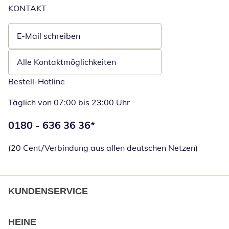
KONTAKT
E-Mail schreiben
Öffnet E-Mail-Client
Alle Kontaktmöglichkeiten
Bestell-Hotline
Täglich von 07:00 bis 23:00 Uhr
Telefonnummer:
0180 - 636 36 36
*
Öffnet Telefon
(20 Cent/Verbindung aus allen deutschen Netzen)
KUNDENSERVICE
HEINE