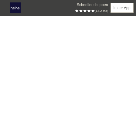
Schneller shoppen
in der App
(13.2 tsd)
Zum Hauptinhalt springen