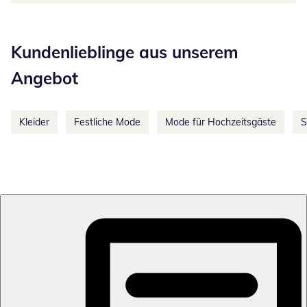
Kategorie-Empfehlungen überspringen
Kundenlieblinge aus unserem
Angebot
Kleider
Festliche Mode
Mode für Hochzeitsgäste
S