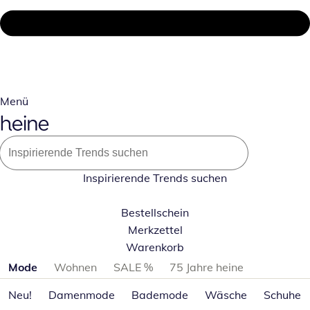
Menü
Inspirierende Trends suchen
Bestellschein
Merkzettel
Warenkorb
Produktkategorien überspringen
Mode
Wohnen
SALE %
75 Jahre heine
Neu!
Damenmode
Bademode
Wäsche
Schuhe