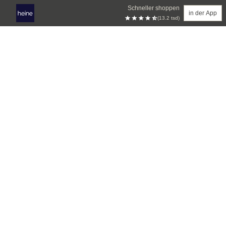
Schneller shoppen
in der App
(13.2 tsd)
Zum Hauptinhalt springen