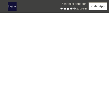
Schneller shoppen
in der App
(13.2 tsd)
Zum Hauptinhalt springen