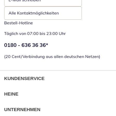
Öffnet E-Mail-Client
Alle Kontaktmöglichkeiten
Bestell-Hotline
Täglich von 07:00 bis 23:00 Uhr
Telefonnummer:
0180 - 636 36 36
*
Öffnet Telefon
(20 Cent/Verbindung aus allen deutschen Netzen)
KUNDENSERVICE
HEINE
UNTERNEHMEN