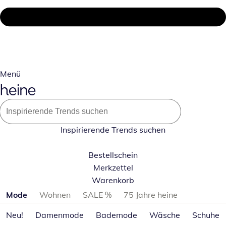
Menü
Inspirierende Trends suchen
Bestellschein
Merkzettel
Warenkorb
Produktkategorien überspringen
Mode
Wohnen
SALE %
75 Jahre heine
Neu!
Damenmode
Bademode
Wäsche
Schuhe