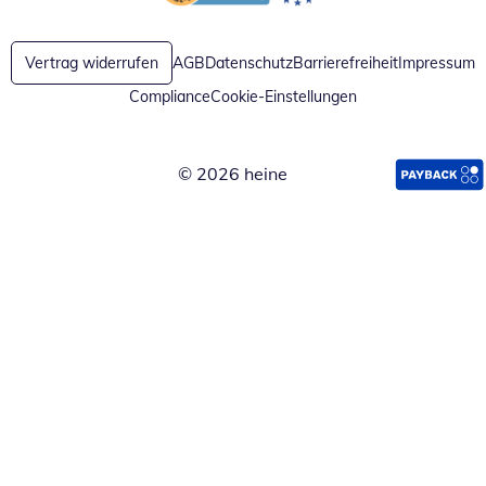
Öffnet in neuem Fenster
Öffnet in neuem Fenster
Vertrag widerrufen
AGB
Datenschutz
Barrierefreiheit
Impressum
Compliance
Cookie-Einstellungen
© 2026 heine