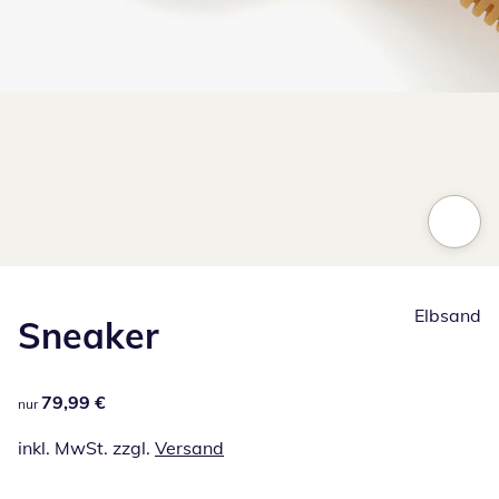
Zum Vergrößern auf das Bild klicken
Elbsand
Sneaker
79,99 €
79,99 €
nur
inkl. MwSt. zzgl.
Versand