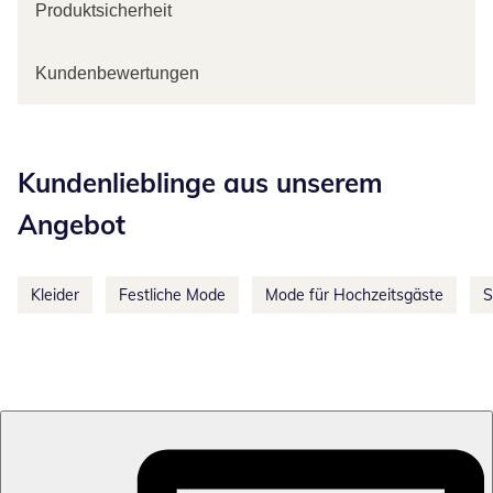
Produktsicherheit
Kundenbewertungen
Kategorie-Empfehlungen überspringen
Kundenlieblinge aus unserem
Angebot
Kleider
Festliche Mode
Mode für Hochzeitsgäste
S