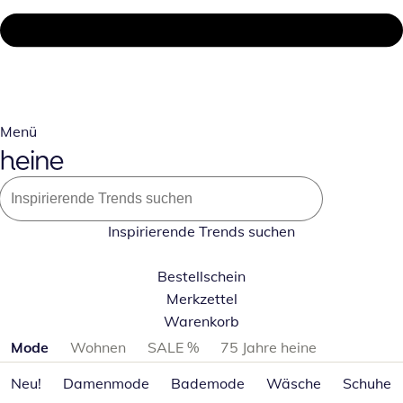
Menü
Inspirierende Trends suchen
Bestellschein
Merkzettel
Warenkorb
Produktkategorien überspringen
Mode
Wohnen
SALE %
75 Jahre heine
Neu!
Damenmode
Bademode
Wäsche
Schuhe