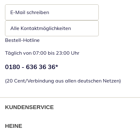
E-Mail schreiben
Öffnet E-Mail-Client
Alle Kontaktmöglichkeiten
Bestell-Hotline
Täglich von 07:00 bis 23:00 Uhr
Telefonnummer:
0180 - 636 36 36
*
Öffnet Telefon
(20 Cent/Verbindung aus allen deutschen Netzen)
KUNDENSERVICE
HEINE