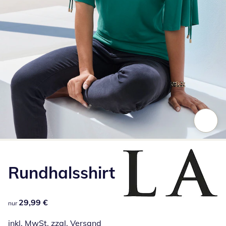
Zum Vergrößern auf das Bild klicken
Rundhalsshirt
29,99 €
29,99 €
nur
inkl. MwSt. zzgl.
Versand