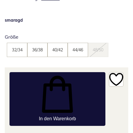
smaragd
Größe
32/34
36/38
40/42
44/46
48/50
In den Warenkorb