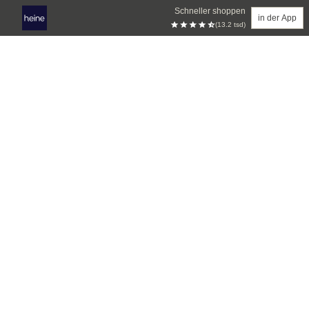
Schneller shoppen
in der App
(13.2 tsd)
Zum Hauptinhalt springen