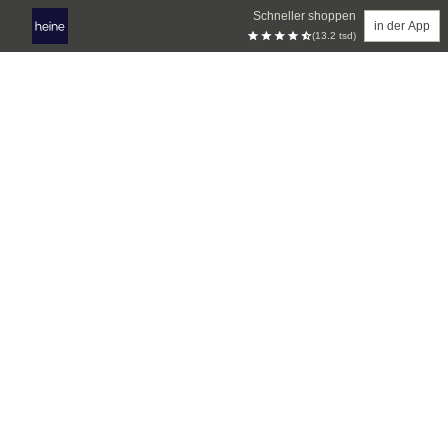
Schneller shoppen
in der App
(13.2 tsd)
Zum Hauptinhalt springen