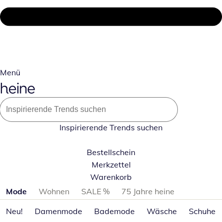
Menü
Inspirierende Trends suchen
Bestellschein
Merkzettel
Warenkorb
Produktkategorien überspringen
Mode
Wohnen
SALE %
75 Jahre heine
Neu!
Damenmode
Bademode
Wäsche
Schuhe