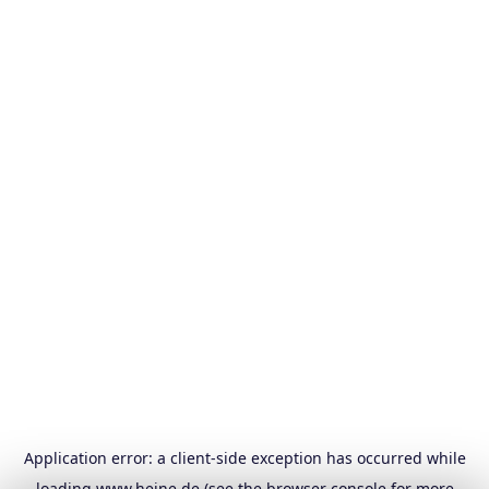
Application error: a
client
-side exception has occurred while
loading
www.heine.de
(see the
browser console
for more