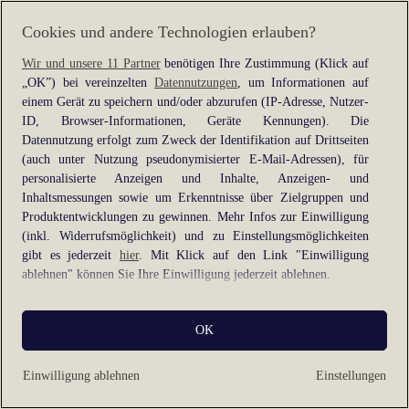
information).
Cookies und andere Technologien erlauben?
Wir und unsere 11 Partner
benötigen Ihre Zustimmung (Klick auf
„OK”) bei vereinzelten
Datennutzungen
, um Informationen auf
einem Gerät zu speichern und/oder abzurufen (IP-Adresse, Nutzer-
ID, Browser-Informationen, Geräte Kennungen). Die
Datennutzung erfolgt zum Zweck der Identifikation auf Drittseiten
(auch unter Nutzung pseudonymisierter E-Mail-Adressen), für
personalisierte Anzeigen und Inhalte, Anzeigen- und
Inhaltsmessungen sowie um Erkenntnisse über Zielgruppen und
Produktentwicklungen zu gewinnen. Mehr Infos zur Einwilligung
(inkl. Widerrufsmöglichkeit) und zu Einstellungsmöglichkeiten
gibt es jederzeit
hier
. Mit Klick auf den Link "Einwilligung
ablehnen" können Sie Ihre Einwilligung jederzeit ablehnen.
Sie können Ihre Einwilligung auch jederzeit grundlos mit Wirkung
OK
für die Zukunft widerrufen, indem Sie z. B. auf den Button
"Cookie-Einstellungen" im Footer der Website und "Alle
ablehnen" klicken.
Einwilligung ablehnen
Einstellungen
Datennutzungen