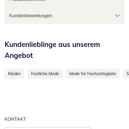
Kundenbewertungen
Kategorie-Empfehlungen überspringen
Kundenlieblinge aus unserem
Angebot
Kleider
Festliche Mode
Mode für Hochzeitsgäste
S
KONTAKT