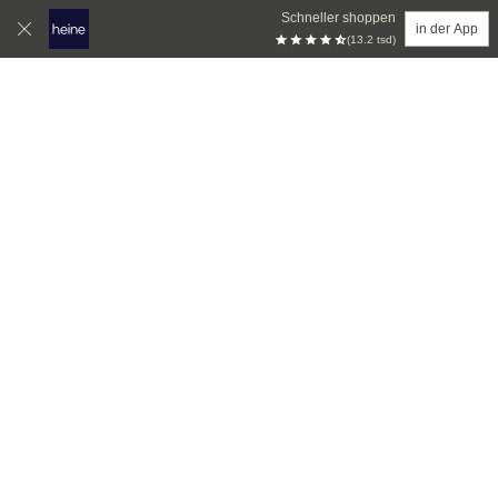
Schneller shoppen
in der App
(13.2 tsd)
Zum Hauptinhalt springen