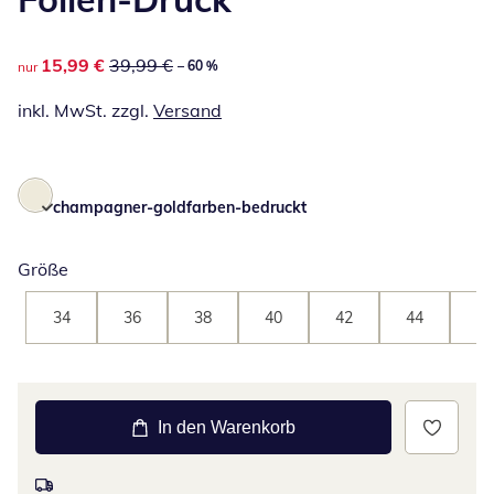
reduzierter Preis 15,99 €, vorheriger Preis: 39,99 €
15,99 €
39,99 €
– 60 %
nur
inkl. MwSt. zzgl.
Versand
champagner-goldfarben-bedruckt
Größe
34
36
38
40
42
44
46
In den Warenkorb