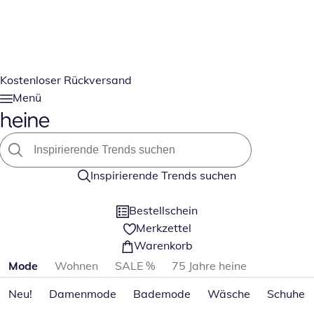
Kostenloser Rückversand
Menü
Inspirierende Trends suchen
Bestellschein
Merkzettel
Warenkorb
Produktkategorien überspringen
Mode
Wohnen
SALE %
75 Jahre heine
Neu!
Damenmode
Bademode
Wäsche
Schuhe