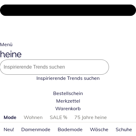
Menü
Inspirierende Trends suchen
Bestellschein
Merkzettel
Warenkorb
Produktkategorien überspringen
Mode
Wohnen
SALE %
75 Jahre heine
Neu!
Damenmode
Bademode
Wäsche
Schuhe