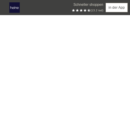
Schneller shoppen
in der App
(13.2 tsd)
Zum Hauptinhalt springen