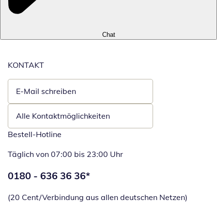
Chat
KONTAKT
E-Mail schreiben
Öffnet E-Mail-Client
Alle Kontaktmöglichkeiten
Bestell-Hotline
Täglich von 07:00 bis 23:00 Uhr
Telefonnummer:
0180 - 636 36 36
*
Öffnet Telefon
(20 Cent/Verbindung aus allen deutschen Netzen)