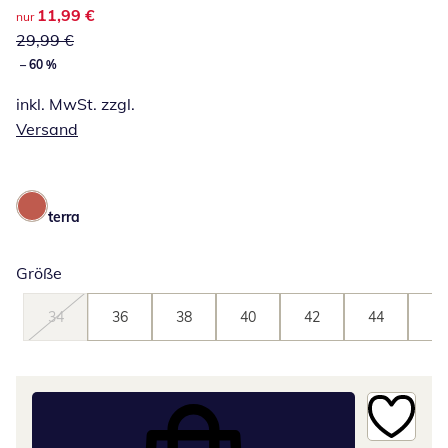
reduzierter Preis 11,99 €, vorheriger Preis: 29,99 €
11,99 €
nur
29,99 €
– 60 %
inkl. MwSt. zzgl.
Versand
terra
Größe
34
36
38
40
42
44
46