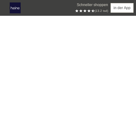
Schneller shoppen
in der App
(13.2 tsd)
Zum Hauptinhalt springen