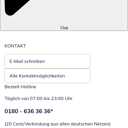
Chat
KONTAKT
E-Mail schreiben
Öffnet E-Mail-Client
Alle Kontaktmöglichkeiten
Bestell-Hotline
Täglich von 07:00 bis 23:00 Uhr
Telefonnummer:
0180 - 636 36 36
*
Öffnet Telefon
(20 Cent/Verbindung aus allen deutschen Netzen)