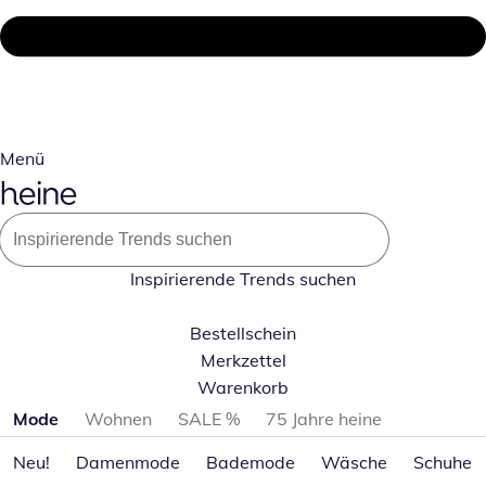
Menü
Inspirierende Trends suchen
Bestellschein
Merkzettel
Warenkorb
Produktkategorien überspringen
Mode
Wohnen
SALE %
75 Jahre heine
Neu!
Damenmode
Bademode
Wäsche
Schuhe