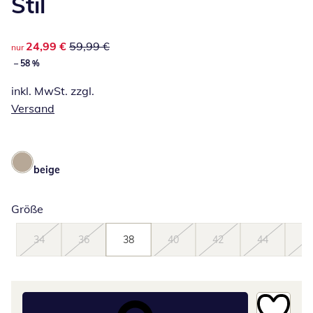
Stil
reduzierter Preis 24,99 €, vorheriger Preis: 59,99 €
24,99 €
59,99 €
nur
– 58 %
inkl. MwSt. zzgl.
Versand
beige
Größe
34
36
38
40
42
44
46