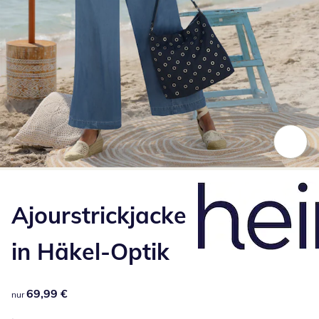
Zum Vergrößern auf das Bild klicken
Ajourstrickjacke
in Häkel-Optik
69,99 €
69,99 €
nur