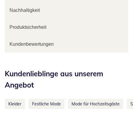
Nachhaltigkeit
Produktsicherheit
Kundenbewertungen
Kategorie-Empfehlungen überspringen
Kundenlieblinge aus unserem
Angebot
Kleider
Festliche Mode
Mode für Hochzeitsgäste
S