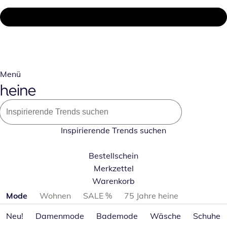
Menü
Inspirierende Trends suchen
Bestellschein
Merkzettel
Warenkorb
Produktkategorien überspringen
Mode
Wohnen
SALE %
75 Jahre heine
Neu!
Damenmode
Bademode
Wäsche
Schuhe