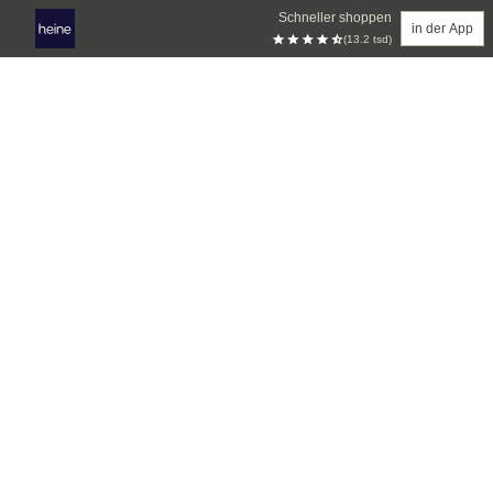
Schneller shoppen
in der App
(13.2 tsd)
Zum Hauptinhalt springen