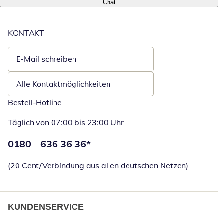
Chat
KONTAKT
E-Mail schreiben
Öffnet E-Mail-Client
Alle Kontaktmöglichkeiten
Bestell-Hotline
Täglich von 07:00 bis 23:00 Uhr
Telefonnummer:
0180 - 636 36 36
*
Öffnet Telefon
(20 Cent/Verbindung aus allen deutschen Netzen)
KUNDENSERVICE