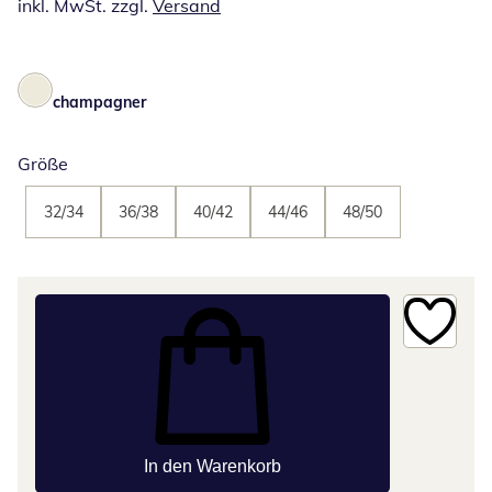
inkl. MwSt. zzgl.
Versand
champagner
Größe
32/34
36/38
40/42
44/46
48/50
In den Warenkorb