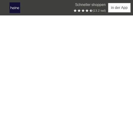
Schneller shoppen
in der App
(13.2 tsd)
Zum Hauptinhalt springen