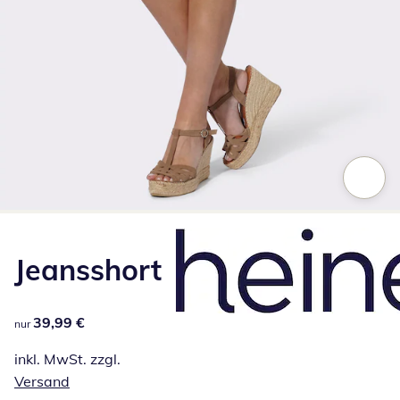
Zum Vergrößern auf das Bild klicken
Jeansshort
39,99 €
39,99 €
nur
inkl. MwSt. zzgl.
Versand