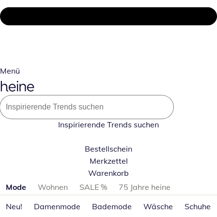
Menü
Inspirierende Trends suchen
Bestellschein
Merkzettel
Warenkorb
Produktkategorien überspringen
Mode
Wohnen
SALE %
75 Jahre heine
Neu!
Damenmode
Bademode
Wäsche
Schuhe