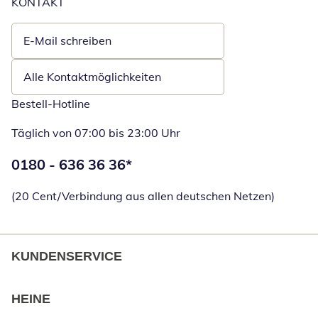
KONTAKT
E-Mail schreiben
Öffnet E-Mail-Client
Alle Kontaktmöglichkeiten
Bestell-Hotline
Täglich von 07:00 bis 23:00 Uhr
Telefonnummer:
0180 - 636 36 36
*
Öffnet Telefon
(20 Cent/Verbindung aus allen deutschen Netzen)
KUNDENSERVICE
HEINE