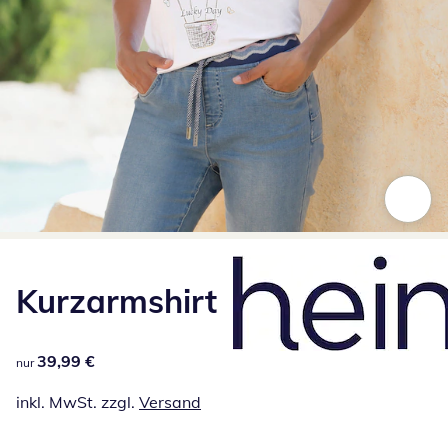
Zum Vergrößern auf das Bild klicken
Kurzarmshirt
39,99 €
39,99 €
nur
inkl. MwSt. zzgl.
Versand