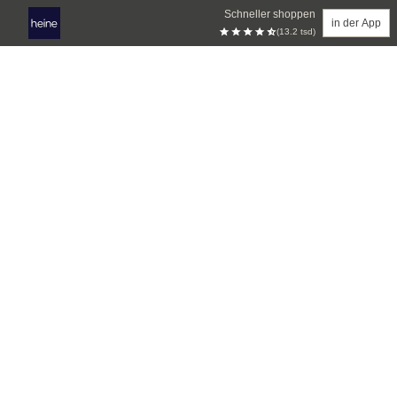
Schneller shoppen
in der App
(13.2 tsd)
Zum Hauptinhalt springen