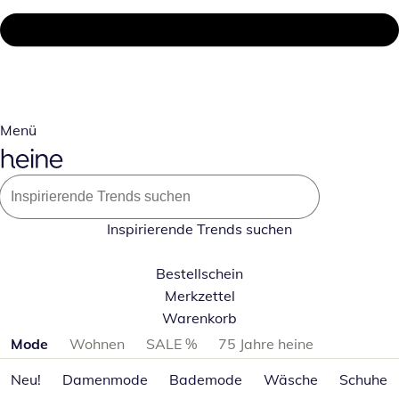
Menü
Inspirierende Trends suchen
Bestellschein
Merkzettel
Warenkorb
Produktkategorien überspringen
Mode
Wohnen
SALE %
75 Jahre heine
Neu!
Damenmode
Bademode
Wäsche
Schuhe