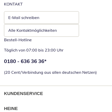
KONTAKT
E-Mail schreiben
Öffnet E-Mail-Client
Alle Kontaktmöglichkeiten
Bestell-Hotline
Täglich von 07:00 bis 23:00 Uhr
Telefonnummer:
0180 - 636 36 36
*
Öffnet Telefon
(20 Cent/Verbindung aus allen deutschen Netzen)
KUNDENSERVICE
HEINE