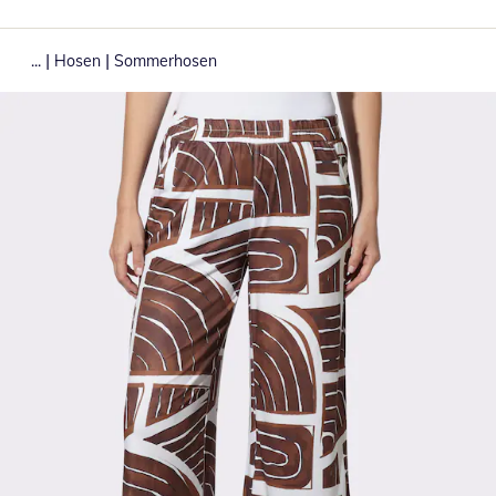
|
|
...
Hosen
Sommerhosen