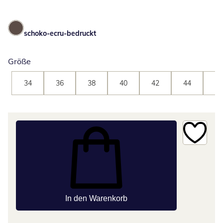
schoko-ecru-bedruckt
Größe
34
36
38
40
42
44
46
In den Warenkorb