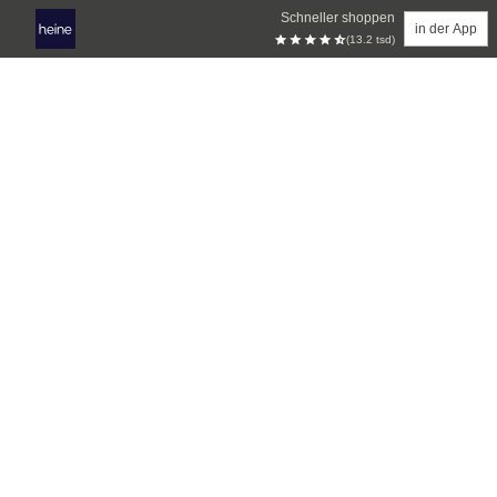
Schneller shoppen
in der App
(13.2 tsd)
Zum Hauptinhalt springen