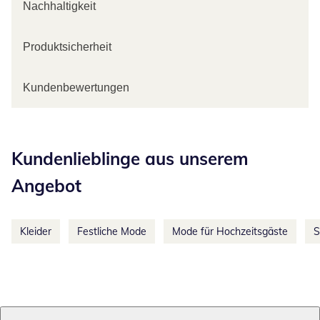
Nachhaltigkeit
Produktsicherheit
Kundenbewertungen
Kategorie-Empfehlungen überspringen
Kundenlieblinge aus unserem
Angebot
Kleider
Festliche Mode
Mode für Hochzeitsgäste
S