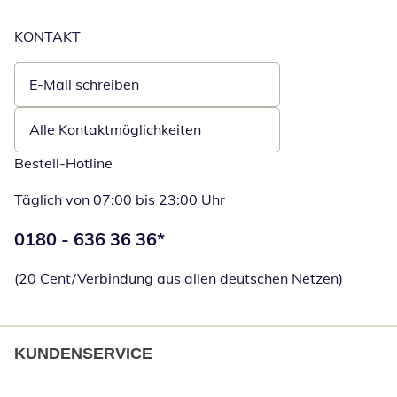
KONTAKT
E-Mail schreiben
Öffnet E-Mail-Client
Alle Kontaktmöglichkeiten
Bestell-Hotline
Täglich von 07:00 bis 23:00 Uhr
Telefonnummer:
0180 - 636 36 36
*
Öffnet Telefon
(20 Cent/Verbindung aus allen deutschen Netzen)
KUNDENSERVICE