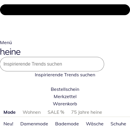
Menü
Inspirierende Trends suchen
Bestellschein
Merkzettel
Warenkorb
Produktkategorien überspringen
Mode
Wohnen
SALE %
75 Jahre heine
Neu!
Damenmode
Bademode
Wäsche
Schuhe