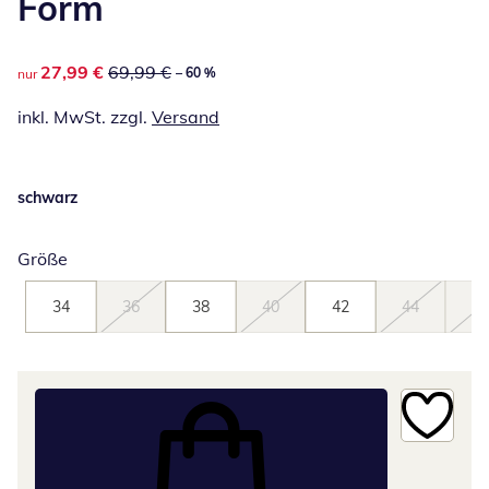
Form
reduzierter Preis 27,99 €, vorheriger Preis: 69,99 €
27,99 €
69,99 €
– 60 %
nur
inkl. MwSt. zzgl.
Versand
schwarz
Größe
34
36
38
40
42
44
46