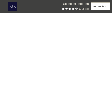
Schneller shoppen
in der App
(13.2 tsd)
Zum Hauptinhalt springen