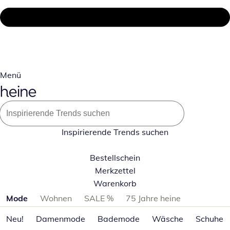
Menü
Inspirierende Trends suchen
Bestellschein
Merkzettel
Warenkorb
Produktkategorien überspringen
Mode
Wohnen
SALE %
75 Jahre heine
Neu!
Damenmode
Bademode
Wäsche
Schuhe