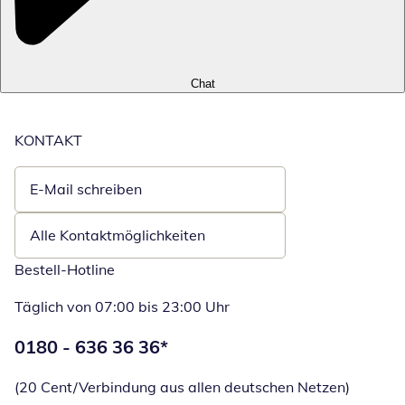
Chat
KONTAKT
E-Mail schreiben
Öffnet E-Mail-Client
Alle Kontaktmöglichkeiten
Bestell-Hotline
Täglich von 07:00 bis 23:00 Uhr
Telefonnummer:
0180 - 636 36 36
*
Öffnet Telefon
(20 Cent/Verbindung aus allen deutschen Netzen)