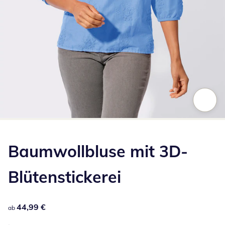
Zum Vergrößern auf das Bild klicken
Baumwollbluse mit 3D-
Blütenstickerei
44,99 €
44,99 €
ab