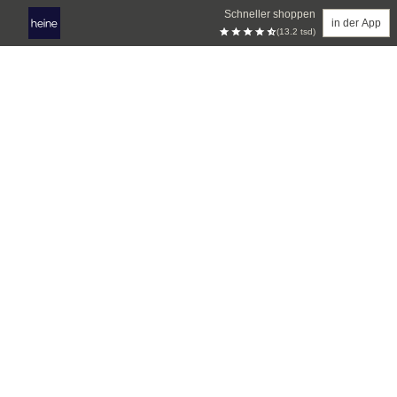
Schneller shoppen
in der App
(13.2 tsd)
Zum Hauptinhalt springen