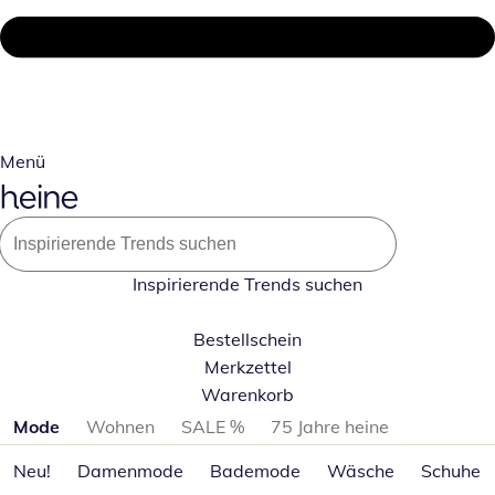
Menü
Inspirierende Trends suchen
Bestellschein
Merkzettel
Warenkorb
Produktkategorien überspringen
Mode
Wohnen
SALE %
75 Jahre heine
Neu!
Damenmode
Bademode
Wäsche
Schuhe