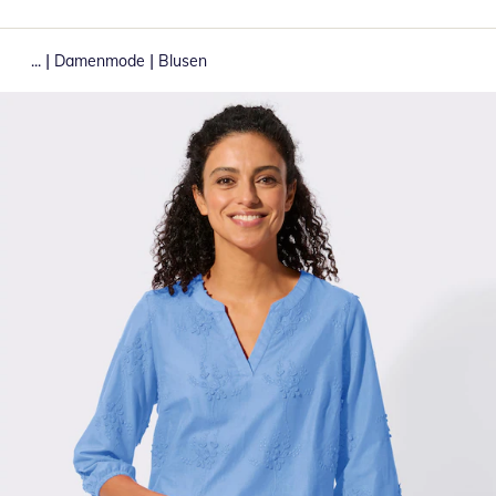
|
|
...
Damenmode
Blusen