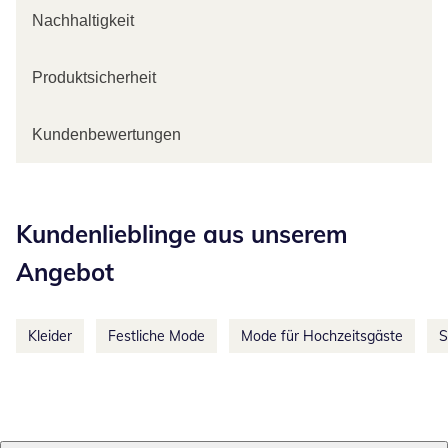
Nachhaltigkeit
Produktsicherheit
Kundenbewertungen
Kategorie-Empfehlungen überspringen
Kundenlieblinge aus unserem
Angebot
Kleider
Festliche Mode
Mode für Hochzeitsgäste
S