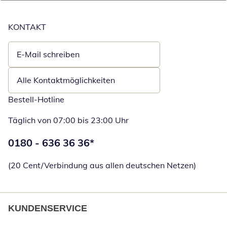
KONTAKT
E-Mail schreiben
Öffnet E-Mail-Client
Alle Kontaktmöglichkeiten
Bestell-Hotline
Täglich von 07:00 bis 23:00 Uhr
Telefonnummer:
0180 - 636 36 36
*
Öffnet Telefon
(20 Cent/Verbindung aus allen deutschen Netzen)
KUNDENSERVICE