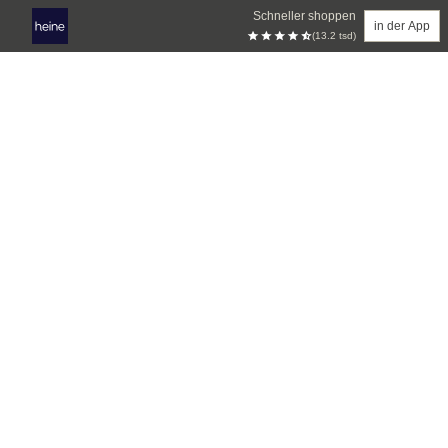
Schneller shoppen
in der App
(13.2 tsd)
Zum Hauptinhalt springen