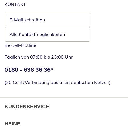
KONTAKT
E-Mail schreiben
Öffnet E-Mail-Client
Alle Kontaktmöglichkeiten
Bestell-Hotline
Täglich von 07:00 bis 23:00 Uhr
Telefonnummer:
0180 - 636 36 36
*
Öffnet Telefon
(20 Cent/Verbindung aus allen deutschen Netzen)
KUNDENSERVICE
HEINE