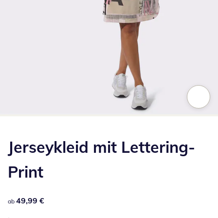
Zum Vergrößern auf das Bild klicken
Jerseykleid mit Lettering-
Print
49,99 €
49,99 €
ab