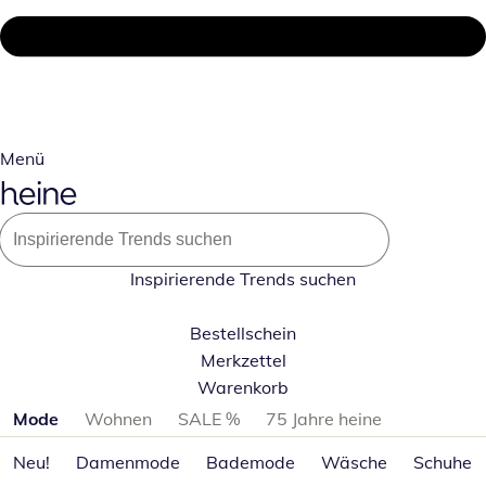
Menü
Inspirierende Trends suchen
Bestellschein
Merkzettel
Warenkorb
Produktkategorien überspringen
Mode
Wohnen
SALE %
75 Jahre heine
Neu!
Damenmode
Bademode
Wäsche
Schuhe