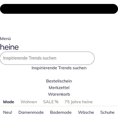
Menü
Inspirierende Trends suchen
Bestellschein
Merkzettel
Warenkorb
Produktkategorien überspringen
Mode
Wohnen
SALE %
75 Jahre heine
Neu!
Damenmode
Bademode
Wäsche
Schuhe