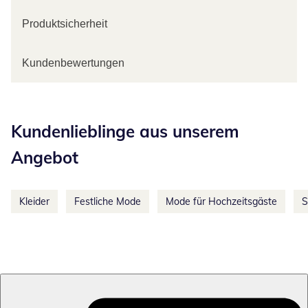
Produktsicherheit
Kundenbewertungen
Kategorie-Empfehlungen überspringen
Kundenlieblinge aus unserem
Angebot
Kleider
Festliche Mode
Mode für Hochzeitsgäste
S