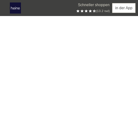
Schneller shoppen
in der App
(13.2 tsd)
Zum Hauptinhalt springen