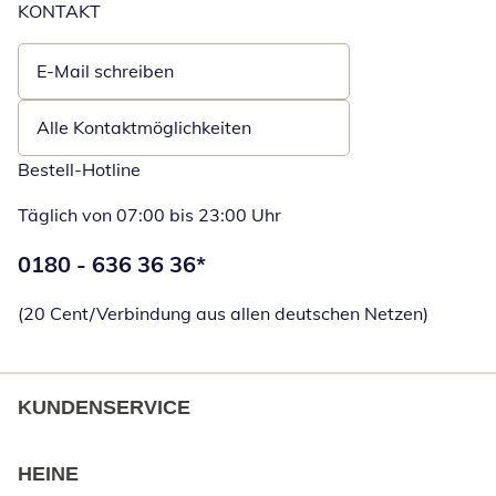
KONTAKT
E-Mail schreiben
Öffnet E-Mail-Client
Alle Kontaktmöglichkeiten
Bestell-Hotline
Täglich von 07:00 bis 23:00 Uhr
Telefonnummer:
0180 - 636 36 36
*
Öffnet Telefon
(20 Cent/Verbindung aus allen deutschen Netzen)
KUNDENSERVICE
HEINE