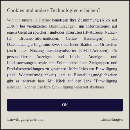
information).
Cookies und andere Technologien erlauben?
Wir und unsere 11 Partner
benötigen Ihre Zustimmung (Klick auf
„OK”) bei vereinzelten
Datennutzungen
, um Informationen auf
einem Gerät zu speichern und/oder abzurufen (IP-Adresse, Nutzer-
ID, Browser-Informationen, Geräte Kennungen). Die
Datennutzung erfolgt zum Zweck der Identifikation auf Drittseiten
(auch unter Nutzung pseudonymisierter E-Mail-Adressen), für
personalisierte Anzeigen und Inhalte, Anzeigen- und
Inhaltsmessungen sowie um Erkenntnisse über Zielgruppen und
Produktentwicklungen zu gewinnen. Mehr Infos zur Einwilligung
(inkl. Widerrufsmöglichkeit) und zu Einstellungsmöglichkeiten
gibt es jederzeit
hier
. Mit Klick auf den Link "Einwilligung
ablehnen" können Sie Ihre Einwilligung jederzeit ablehnen.
Sie können Ihre Einwilligung auch jederzeit grundlos mit Wirkung
OK
für die Zukunft widerrufen, indem Sie z. B. auf den Button
"Cookie-Einstellungen" im Footer der Website und "Alle
ablehnen" klicken.
Einwilligung ablehnen
Einstellungen
Datennutzungen