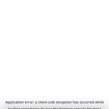
Application error: a
client
-side exception has occurred while
loading
www.heine.de
(see the
browser console
for more