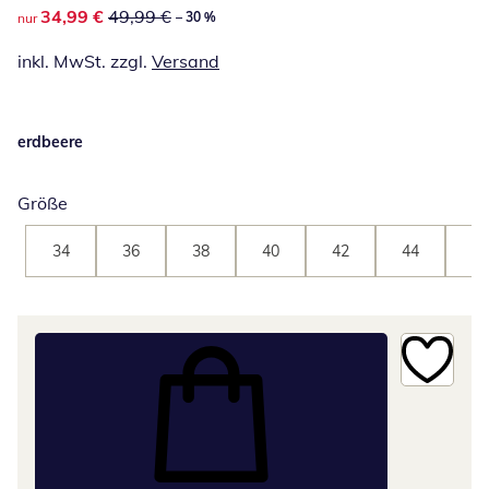
reduzierter Preis 34,99 €, vorheriger Preis: 49,99 €
34,99 €
49,99 €
– 30 %
nur
inkl. MwSt. zzgl.
Versand
erdbeere
Größe
34
36
38
40
42
44
46