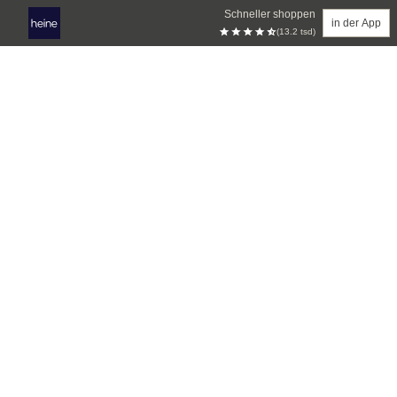
Schneller shoppen
in der App
(13.2 tsd)
Zum Hauptinhalt springen