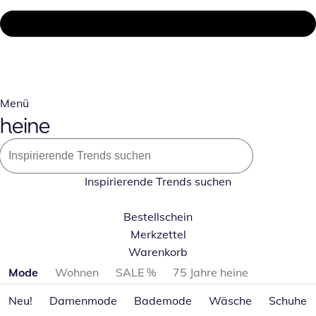
Menü
Inspirierende Trends suchen
Bestellschein
Merkzettel
Warenkorb
Produktkategorien überspringen
Mode
Wohnen
SALE %
75 Jahre heine
Neu!
Damenmode
Bademode
Wäsche
Schuhe