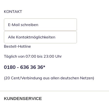
KONTAKT
E-Mail schreiben
Öffnet E-Mail-Client
Alle Kontaktmöglichkeiten
Bestell-Hotline
Täglich von 07:00 bis 23:00 Uhr
Telefonnummer:
0180 - 636 36 36
*
Öffnet Telefon
(20 Cent/Verbindung aus allen deutschen Netzen)
KUNDENSERVICE