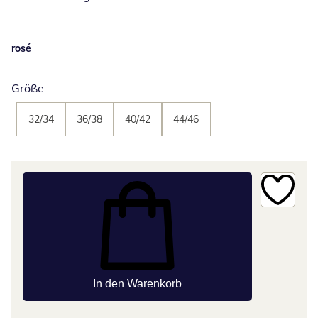
rosé
Größe
32/34
36/38
40/42
44/46
In den Warenkorb