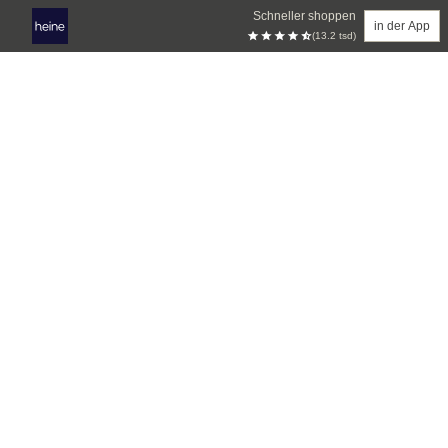
Schneller shoppen
in der App
(13.2 tsd)
Zum Hauptinhalt springen