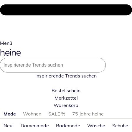
Menü
Inspirierende Trends suchen
Bestellschein
Merkzettel
Warenkorb
Produktkategorien überspringen
Mode
Wohnen
SALE %
75 Jahre heine
Neu!
Damenmode
Bademode
Wäsche
Schuhe