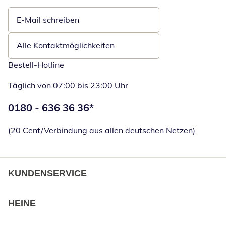
E-Mail schreiben
Öffnet E-Mail-Client
Alle Kontaktmöglichkeiten
Bestell-Hotline
Täglich von 07:00 bis 23:00 Uhr
Telefonnummer:
0180 - 636 36 36
*
Öffnet Telefon
(20 Cent/Verbindung aus allen deutschen Netzen)
KUNDENSERVICE
HEINE