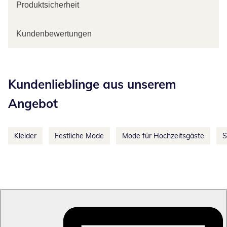
Produktsicherheit
Kundenbewertungen
Kategorie-Empfehlungen überspringen
Kundenlieblinge aus unserem
Angebot
Kleider
Festliche Mode
Mode für Hochzeitsgäste
S