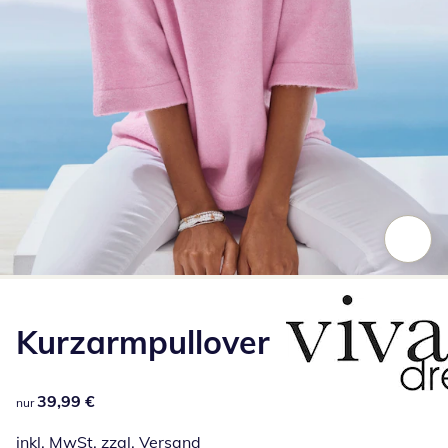
Zum Vergrößern auf das Bild klicken
Kurzarmpullover
39,99 €
39,99 €
nur
inkl. MwSt. zzgl.
Versand