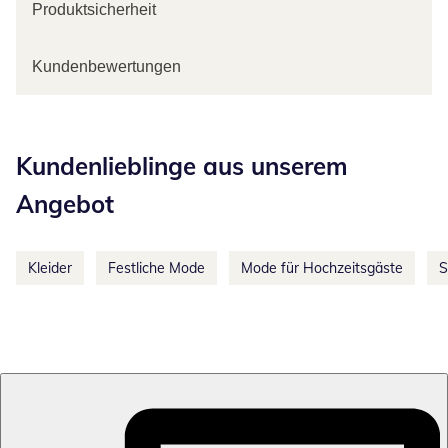
Produktsicherheit
Kundenbewertungen
Kategorie-Empfehlungen überspringen
Kundenlieblinge aus unserem
Angebot
Kleider
Festliche Mode
Mode für Hochzeitsgäste
S