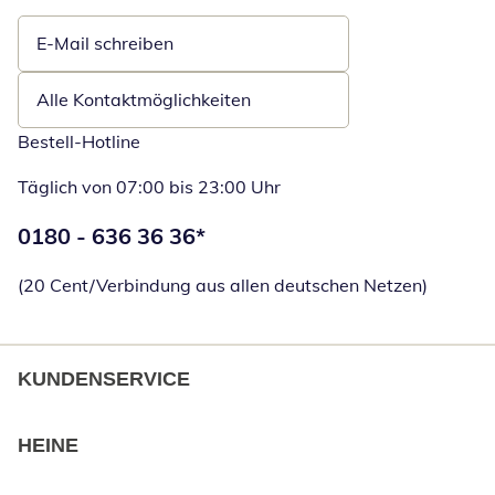
E-Mail schreiben
Öffnet E-Mail-Client
Alle Kontaktmöglichkeiten
Bestell-Hotline
Täglich von 07:00 bis 23:00 Uhr
Telefonnummer:
0180 - 636 36 36
*
Öffnet Telefon
(20 Cent/Verbindung aus allen deutschen Netzen)
KUNDENSERVICE
HEINE