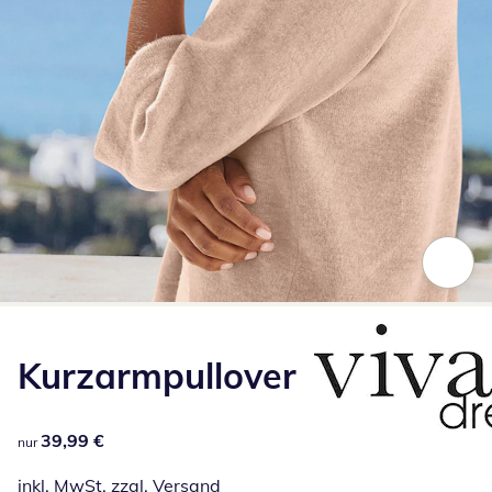
Zum Vergrößern auf das Bild klicken
Kurzarmpullover
39,99 €
39,99 €
nur
inkl. MwSt. zzgl.
Versand