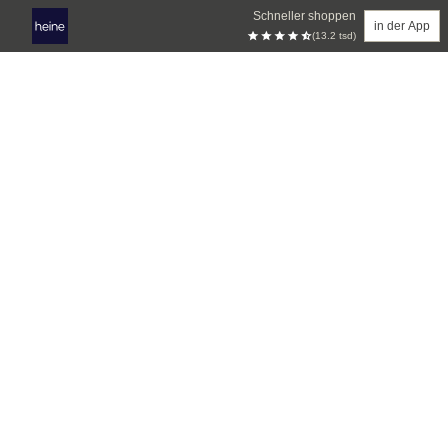
Schneller shoppen
in der App
(13.2 tsd)
Zum Hauptinhalt springen