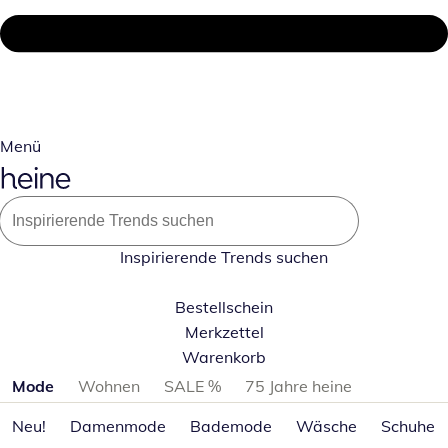
Menü
Inspirierende Trends suchen
Bestellschein
Merkzettel
Warenkorb
Produktkategorien überspringen
Mode
Wohnen
SALE %
75 Jahre heine
Neu!
Damenmode
Bademode
Wäsche
Schuhe