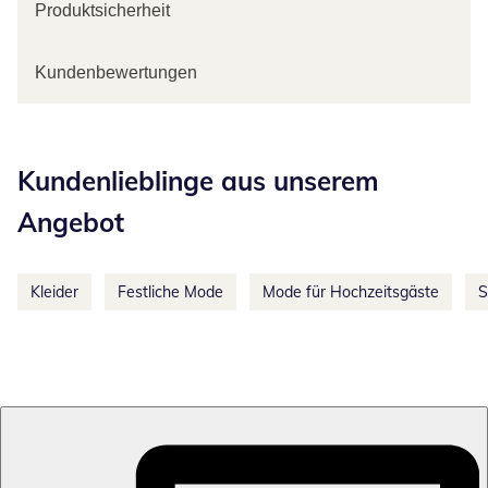
Produktsicherheit
Kundenbewertungen
Kategorie-Empfehlungen überspringen
Kundenlieblinge aus unserem
Angebot
Kleider
Festliche Mode
Mode für Hochzeitsgäste
S