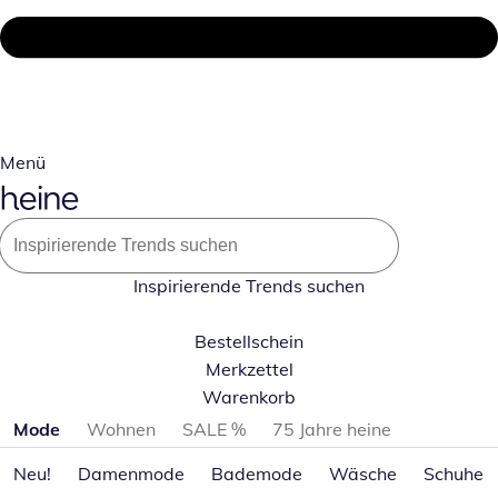
Menü
Inspirierende Trends suchen
Bestellschein
Merkzettel
Warenkorb
Produktkategorien überspringen
Mode
Wohnen
SALE %
75 Jahre heine
Neu!
Damenmode
Bademode
Wäsche
Schuhe