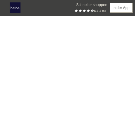
Schneller shoppen
in der App
(13.2 tsd)
Zum Hauptinhalt springen