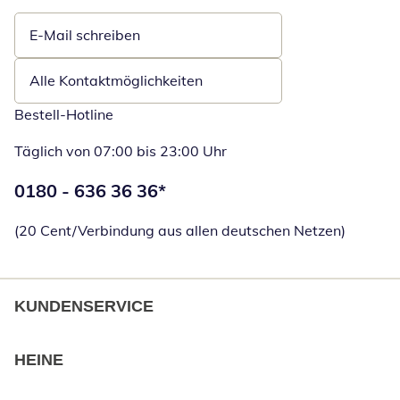
E-Mail schreiben
Öffnet E-Mail-Client
Alle Kontaktmöglichkeiten
Bestell-Hotline
Täglich von 07:00 bis 23:00 Uhr
Telefonnummer:
0180 - 636 36 36
*
Öffnet Telefon
(20 Cent/Verbindung aus allen deutschen Netzen)
KUNDENSERVICE
HEINE