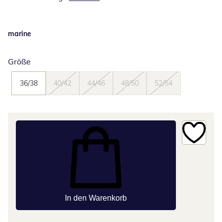
marine
Größe
36/38
40/42
44/46
48/50
52/54
In den Warenkorb