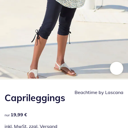
Zum Vergrößern auf das Bild klicken
Beachtime by Lascana
Caprileggings
19,99 €
19,99 €
nur
inkl. MwSt. zzgl.
Versand