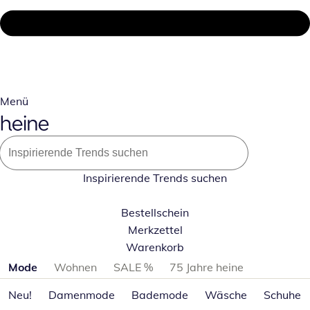
Menü
Inspirierende Trends suchen
Bestellschein
Merkzettel
Warenkorb
Produktkategorien überspringen
Mode
Wohnen
SALE %
75 Jahre heine
Neu!
Damenmode
Bademode
Wäsche
Schuhe