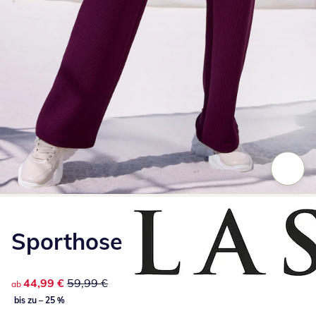
Zum Vergrößern auf das Bild klicken
Sporthose
reduzierter Preis 44,99 €, vorheriger Preis: 59,99 €
44,99 €
59,99 €
ab
bis zu – 25 %