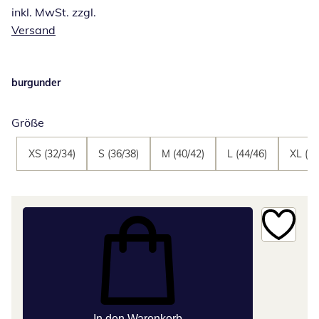
inkl. MwSt. zzgl.
Versand
burgunder
Größe
XS (32/34)
S (36/38)
M (40/42)
L (44/46)
XL (48
In den Warenkorb