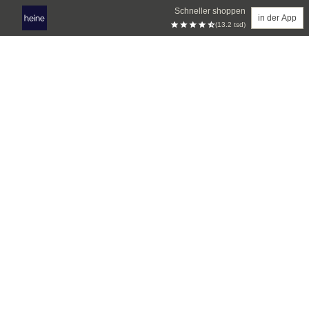
Schneller shoppen
in der App
(13.2 tsd)
Zum Hauptinhalt springen