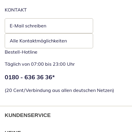
KONTAKT
E-Mail schreiben
Öffnet E-Mail-Client
Alle Kontaktmöglichkeiten
Bestell-Hotline
Täglich von 07:00 bis 23:00 Uhr
Telefonnummer:
0180 - 636 36 36
*
Öffnet Telefon
(20 Cent/Verbindung aus allen deutschen Netzen)
KUNDENSERVICE