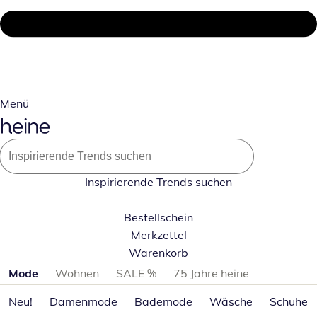
Menü
Inspirierende Trends suchen
Bestellschein
Merkzettel
Warenkorb
Produktkategorien überspringen
Mode
Wohnen
SALE %
75 Jahre heine
Neu!
Damenmode
Bademode
Wäsche
Schuhe