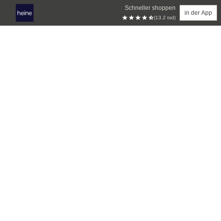
Schneller shoppen
in der App
(13.2 tsd)
Zum Hauptinhalt springen