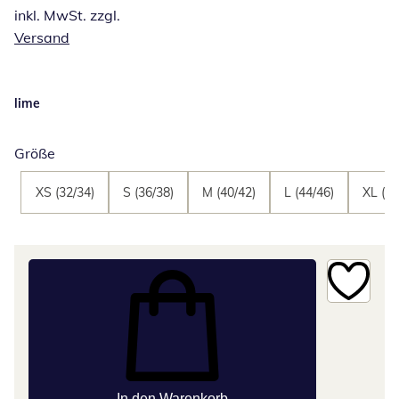
inkl. MwSt. zzgl.
Versand
lime
Größe
XS (32/34)
S (36/38)
M (40/42)
L (44/46)
XL (48
In den Warenkorb