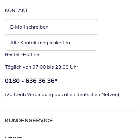
KONTAKT
E-Mail schreiben
Öffnet E-Mail-Client
Alle Kontaktmöglichkeiten
Bestell-Hotline
Täglich von 07:00 bis 23:00 Uhr
Telefonnummer:
0180 - 636 36 36
*
Öffnet Telefon
(20 Cent/Verbindung aus allen deutschen Netzen)
KUNDENSERVICE