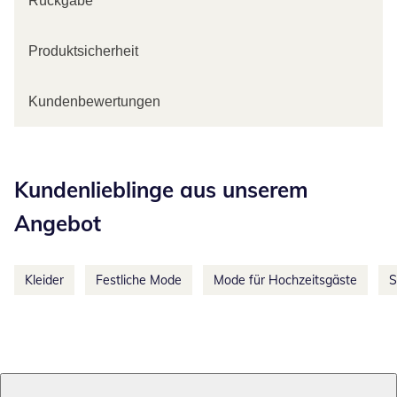
Rückgabe
Produktsicherheit
Kundenbewertungen
Kategorie-Empfehlungen überspringen
Kundenlieblinge aus unserem
Angebot
Kleider
Festliche Mode
Mode für Hochzeitsgäste
S