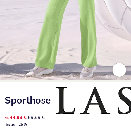
Zum Vergrößern auf das Bild klicken
Sporthose
reduzierter Preis 44,99 €, vorheriger Preis: 59,99 €
44,99 €
59,99 €
ab
bis zu – 25 %