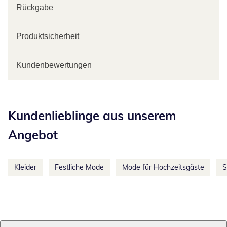
Rückgabe
Produktsicherheit
Kundenbewertungen
Kategorie-Empfehlungen überspringen
Kundenlieblinge aus unserem
Angebot
Kleider
Festliche Mode
Mode für Hochzeitsgäste
S