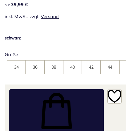
39,99 €
39,99 €
nur
inkl. MwSt. zzgl.
Versand
schwarz
Größe
34
36
38
40
42
44
46