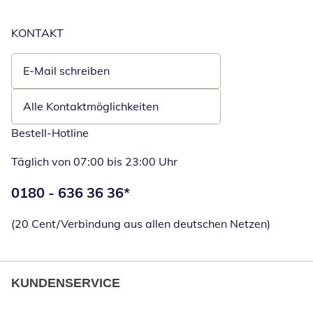
KONTAKT
E-Mail schreiben
Öffnet E-Mail-Client
Alle Kontaktmöglichkeiten
Bestell-Hotline
Täglich von 07:00 bis 23:00 Uhr
Telefonnummer:
0180 - 636 36 36
*
Öffnet Telefon
(20 Cent/Verbindung aus allen deutschen Netzen)
KUNDENSERVICE