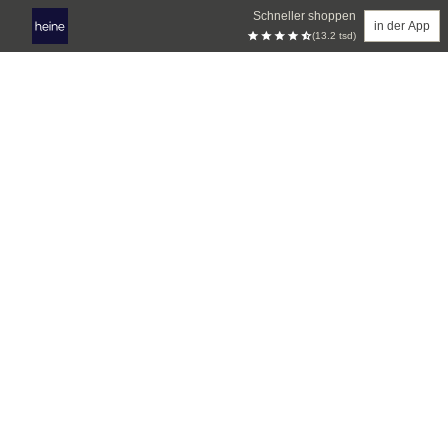
Schneller shoppen
in der App
(13.2 tsd)
Zum Hauptinhalt springen