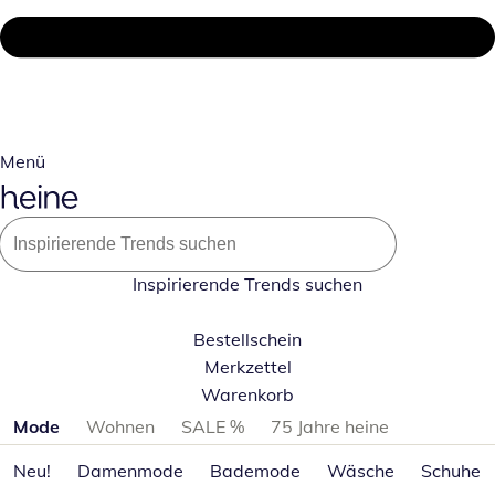
Menü
Inspirierende Trends suchen
Bestellschein
Merkzettel
Warenkorb
Produktkategorien überspringen
Mode
Wohnen
SALE %
75 Jahre heine
Neu!
Damenmode
Bademode
Wäsche
Schuhe