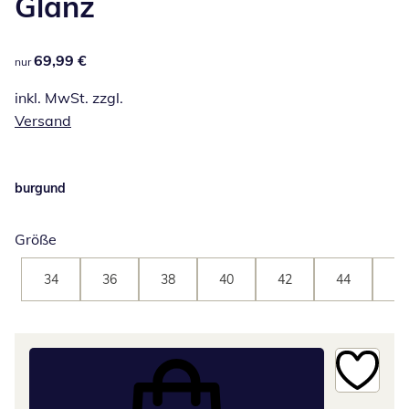
Glanz
69,99 €
69,99 €
nur
inkl. MwSt. zzgl.
Versand
burgund
Größe
34
36
38
40
42
44
46