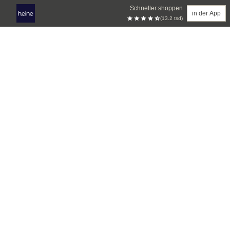
Schneller shoppen
in der App
(13.2 tsd)
Zum Hauptinhalt springen