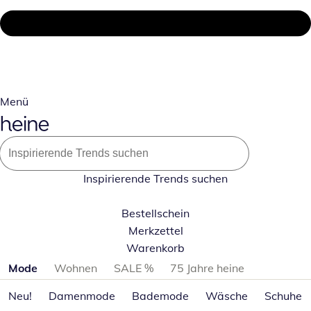
Menü
Inspirierende Trends suchen
Bestellschein
Merkzettel
Warenkorb
Produktkategorien überspringen
Mode
Wohnen
SALE %
75 Jahre heine
Neu!
Damenmode
Bademode
Wäsche
Schuhe