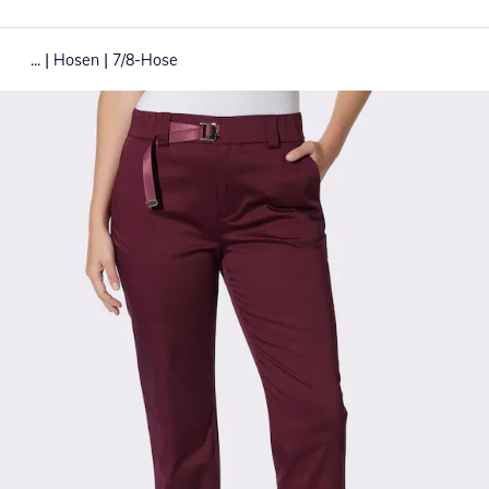
|
|
...
Hosen
7/8-Hose