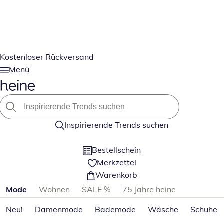
Kostenloser Rückversand
Menü
Inspirierende Trends suchen
Bestellschein
Merkzettel
Warenkorb
Produktkategorien überspringen
Mode
Wohnen
SALE %
75 Jahre heine
Neu!
Damenmode
Bademode
Wäsche
Schuhe