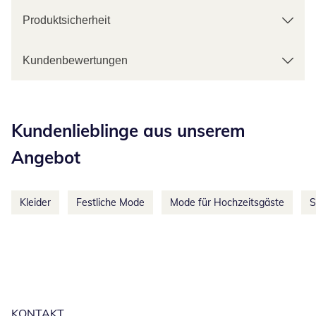
Produktsicherheit
Kundenbewertungen
Kategorie-Empfehlungen überspringen
Kundenlieblinge aus unserem
Angebot
Kleider
Festliche Mode
Mode für Hochzeitsgäste
S
KONTAKT