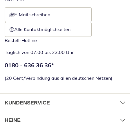
E-Mail schreiben
Öffnet E-Mail-Client
Alle Kontaktmöglichkeiten
Bestell-Hotline
Täglich von 07:00 bis 23:00 Uhr
Telefonnummer:
0180 - 636 36 36
*
Öffnet Telefon
(20 Cent/Verbindung aus allen deutschen Netzen)
KUNDENSERVICE
HEINE