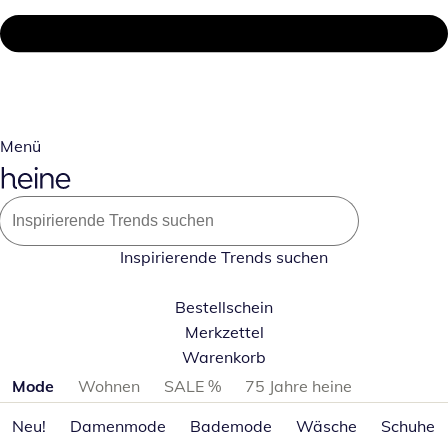
Menü
Inspirierende Trends suchen
Bestellschein
Merkzettel
Warenkorb
Produktkategorien überspringen
Mode
Wohnen
SALE %
75 Jahre heine
Neu!
Damenmode
Bademode
Wäsche
Schuhe