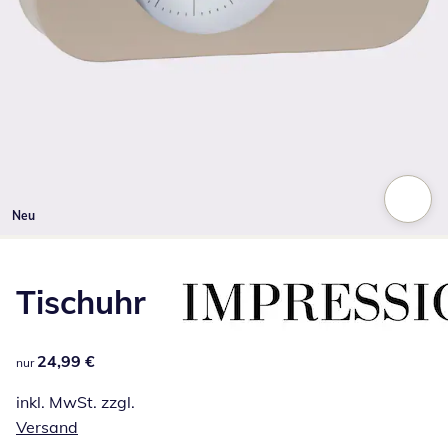
Neu
Zum Vergrößern auf das Bild klicken
Tischuhr
24,99 €
24,99 €
nur
inkl. MwSt. zzgl.
Versand