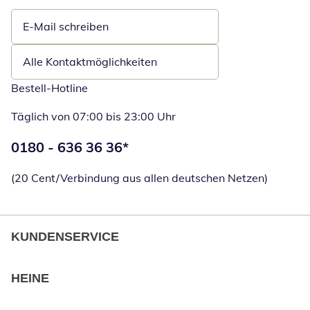
E-Mail schreiben
Öffnet E-Mail-Client
Alle Kontaktmöglichkeiten
Bestell-Hotline
Täglich von 07:00 bis 23:00 Uhr
Telefonnummer:
0180 - 636 36 36
*
Öffnet Telefon
(20 Cent/Verbindung aus allen deutschen Netzen)
KUNDENSERVICE
HEINE