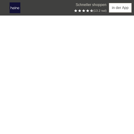
Schneller shoppen
in der App
(13.2 tsd)
Zum Hauptinhalt springen