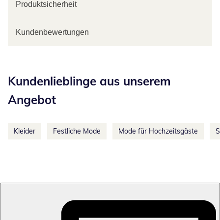
Produktsicherheit
Kundenbewertungen
Kategorie-Empfehlungen überspringen
Kundenlieblinge aus unserem
Angebot
Kleider
Festliche Mode
Mode für Hochzeitsgäste
S