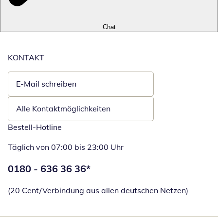
Chat
KONTAKT
E-Mail schreiben
Öffnet E-Mail-Client
Alle Kontaktmöglichkeiten
Bestell-Hotline
Täglich von 07:00 bis 23:00 Uhr
Telefonnummer:
0180 - 636 36 36
*
Öffnet Telefon
(20 Cent/Verbindung aus allen deutschen Netzen)