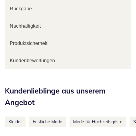
Rückgabe
Nachhaltigkeit
Produktsicherheit
Kundenbewertungen
Kategorie-Empfehlungen überspringen
Kundenlieblinge aus unserem
Angebot
Kleider
Festliche Mode
Mode für Hochzeitsgäste
S