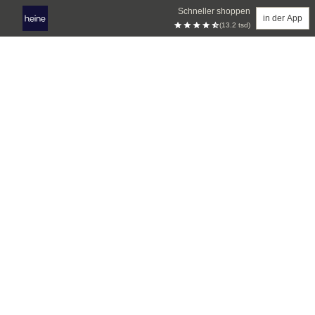
Schneller shoppen
in der App
(13.2 tsd)
Zum Hauptinhalt springen