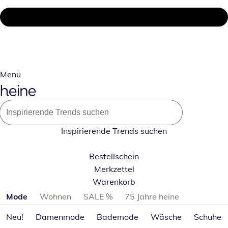
Menü
Inspirierende Trends suchen
Bestellschein
Merkzettel
Warenkorb
Produktkategorien überspringen
Mode
Wohnen
SALE %
75 Jahre heine
Neu!
Damenmode
Bademode
Wäsche
Schuhe