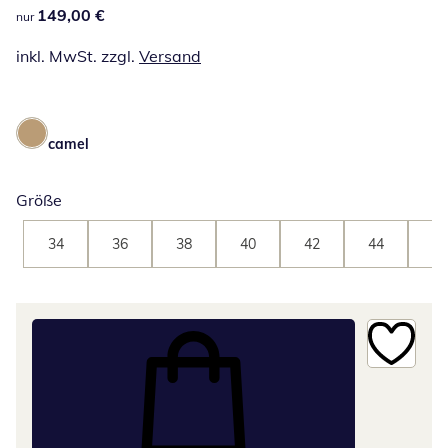
149,00 €
149,00 €
nur
inkl. MwSt. zzgl.
Versand
camel
Größe
34
36
38
40
42
44
46