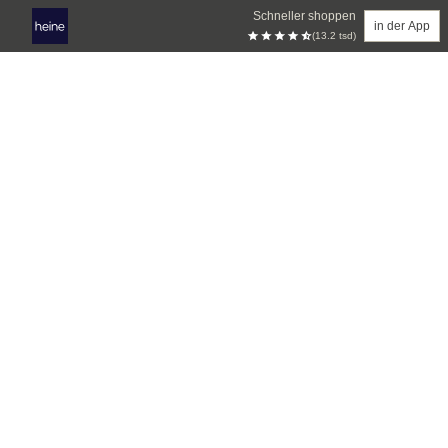
Schneller shoppen
in der App
(13.2 tsd)
Zum Hauptinhalt springen