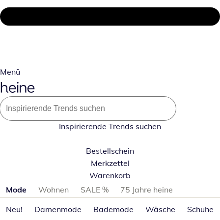
Menü
Inspirierende Trends suchen
Bestellschein
Merkzettel
Warenkorb
Produktkategorien überspringen
Mode
Wohnen
SALE %
75 Jahre heine
Neu!
Damenmode
Bademode
Wäsche
Schuhe