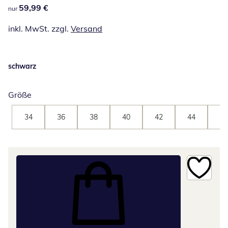
59,99 €
59,99 €
nur
inkl. MwSt. zzgl.
Versand
schwarz
Größe
34
36
38
40
42
44
46