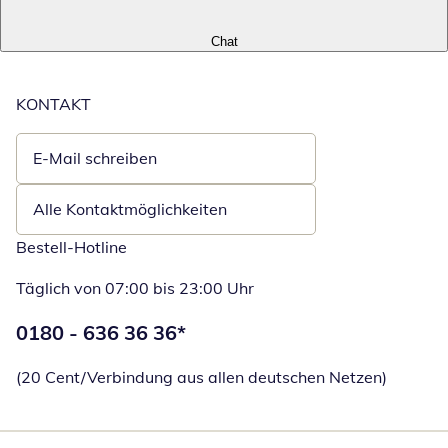
Chat
KONTAKT
E-Mail schreiben
Öffnet E-Mail-Client
Alle Kontaktmöglichkeiten
Bestell-Hotline
Täglich von 07:00 bis 23:00 Uhr
Telefonnummer:
0180 - 636 36 36
*
Öffnet Telefon
(20 Cent/Verbindung aus allen deutschen Netzen)